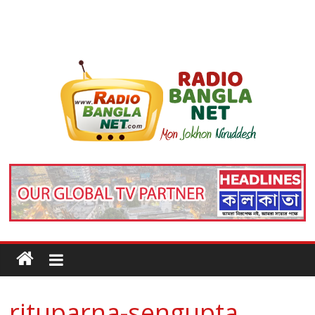
rituparna-sengupta