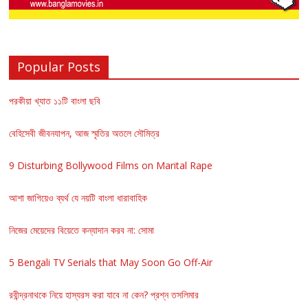
Popular Posts
পরকীয়া খ্যাত ১১টি বাংলা ছবি
বেহিসেবী জীবনযাপন, আজ স্মৃতির অতলে সৌমিত্র
9 Disturbing Bollywood Films on Marital Rape
আশা জাগিয়েও ব্যর্থ যে নয়টি বাংলা ধারাবাহিক
নিজের মেয়েদের বিয়েতে কন্যাদান করব না: সোমা
5 Bengali TV Serials that May Soon Go Off-Air
রবীন্দ্রনাথকে নিয়ে হাস্যরস করা যাবে না কেন? প্রশ্ন তসলিমার