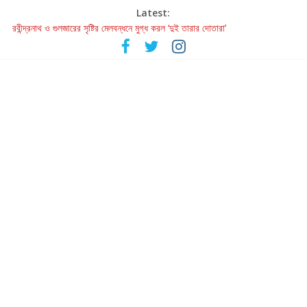
Latest:
হাওয়া বদলের টলিউডে ‘তুমি এলে তাই’
রবীন্দ্রনাথ ও গুলজারের সৃষ্টির মেলবন্ধনে মুগ্ধ করল ‘দুই তারার দোতারা’
কলের গান থেকে রীলস্ — বাঙালির গান শোনার বিবর্তনের গল্প
জগন্নাথমঙ্গলম্ — বাংলায় প্রথমবার মঞ্চে এবার রথযাত্রার উদযাপন
Retribution: A Thought-Provoking Short Film That Challenges
Our Understanding of Justice