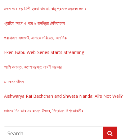
নকল করে বড় শিল্পী হওয়া যায় না, রানু প্রসঙ্গে মন্তব্য লতার
খ্যাতির আগে ও পরে ৬ জনপ্রিয় টেলিতারকা
প্রযোজনা সংস্থাই আমাকে সরিয়েছে: অনামিকা
Eken Babu Web-Series Starts Streaming
আমি ক্লান্ত, হতাশাগ্রস্ত: লাবণী সরকার
এ কেমন জীবন
Aishwarya Rai Bachchan and Shweta Nanda: All’s Not Well?
দোলের দিন আর নয় বসন্ত উৎসব, সিদ্ধান্ত বিশ্বভারতীর