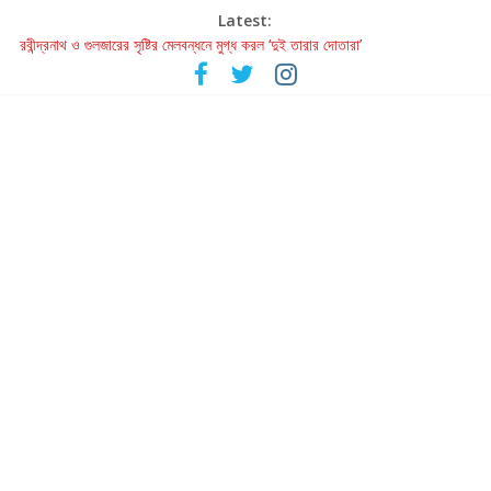
Latest:
রবীন্দ্রনাথ ও গুলজারের সৃষ্টির মেলবন্ধনে মুগ্ধ করল ‘দুই তারার দোতারা’
কলের গান থেকে রীলস্ — বাঙালির গান শোনার বিবর্তনের গল্প
জগন্নাথমঙ্গলম্ — বাংলায় প্রথমবার মঞ্চে এবার রথযাত্রার উদযাপন
Retribution: A Thought-Provoking Short Film That Challenges
Our Understanding of Justice
হাওয়া বদলের টলিউডে ‘তুমি এলে তাই’