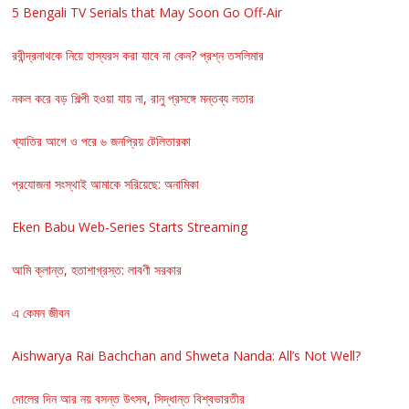
5 Bengali TV Serials that May Soon Go Off-Air
রবীন্দ্রনাথকে নিয়ে হাস্যরস করা যাবে না কেন? প্রশ্ন তসলিমার
নকল করে বড় শিল্পী হওয়া যায় না, রানু প্রসঙ্গে মন্তব্য লতার
খ্যাতির আগে ও পরে ৬ জনপ্রিয় টেলিতারকা
প্রযোজনা সংস্থাই আমাকে সরিয়েছে: অনামিকা
Eken Babu Web-Series Starts Streaming
আমি ক্লান্ত, হতাশাগ্রস্ত: লাবণী সরকার
এ কেমন জীবন
Aishwarya Rai Bachchan and Shweta Nanda: All’s Not Well?
দোলের দিন আর নয় বসন্ত উৎসব, সিদ্ধান্ত বিশ্বভারতীর