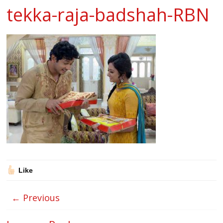
tekka-raja-badshah-RBN
Like
← Previous