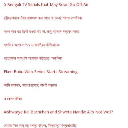
5 Bengali TV Serials that May Soon Go Off-Air
রবীন্দ্রনাথকে নিয়ে হাস্যরস করা যাবে না কেন? প্রশ্ন তসলিমার
নকল করে বড় শিল্পী হওয়া যায় না, রানু প্রসঙ্গে মন্তব্য লতার
খ্যাতির আগে ও পরে ৬ জনপ্রিয় টেলিতারকা
প্রযোজনা সংস্থাই আমাকে সরিয়েছে: অনামিকা
Eken Babu Web-Series Starts Streaming
আমি ক্লান্ত, হতাশাগ্রস্ত: লাবণী সরকার
এ কেমন জীবন
Aishwarya Rai Bachchan and Shweta Nanda: All’s Not Well?
দোলের দিন আর নয় বসন্ত উৎসব, সিদ্ধান্ত বিশ্বভারতীর