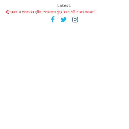
Latest:
রবীন্দ্রনাথ ও গুলজারের সৃষ্টির মেলবন্ধনে মুগ্ধ করল ‘দুই তারার দোতারা’
কলের গান থেকে রীলস্ — বাঙালির গান শোনার বিবর্তনের গল্প
জগন্নাথমঙ্গলম্ — বাংলায় প্রথমবার মঞ্চে এবার রথযাত্রার উদযাপন
Retribution: A Thought-Provoking Short Film That Challenges
Our Understanding of Justice
হাওয়া বদলের টলিউডে ‘তুমি এলে তাই’