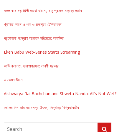
নকল করে বড় শিল্পী হওয়া যায় না, রানু প্রসঙ্গে মন্তব্য লতার
খ্যাতির আগে ও পরে ৬ জনপ্রিয় টেলিতারকা
প্রযোজনা সংস্থাই আমাকে সরিয়েছে: অনামিকা
Eken Babu Web-Series Starts Streaming
আমি ক্লান্ত, হতাশাগ্রস্ত: লাবণী সরকার
এ কেমন জীবন
Aishwarya Rai Bachchan and Shweta Nanda: All’s Not Well?
দোলের দিন আর নয় বসন্ত উৎসব, সিদ্ধান্ত বিশ্বভারতীর