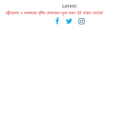
Latest:
রবীন্দ্রনাথ ও গুলজারের সৃষ্টির মেলবন্ধনে মুগ্ধ করল ‘দুই তারার দোতারা’
কলের গান থেকে রীলস্ — বাঙালির গান শোনার বিবর্তনের গল্প
জগন্নাথমঙ্গলম্ — বাংলায় প্রথমবার মঞ্চে এবার রথযাত্রার উদযাপন
Retribution: A Thought-Provoking Short Film That Challenges
Our Understanding of Justice
হাওয়া বদলের টলিউডে ‘তুমি এলে তাই’