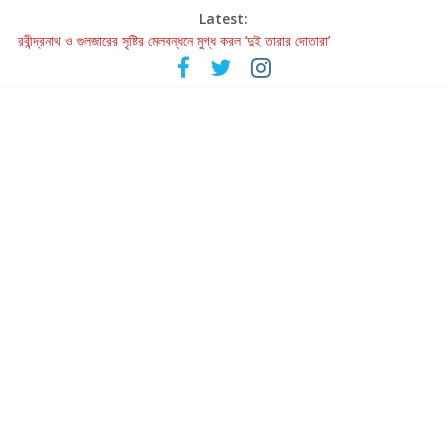
Latest:
রবীন্দ্রনাথ ও গুলজারের সৃষ্টির মেলবন্ধনে মুগ্ধ করল ‘দুই তারার দোতারা’
কলের গান থেকে রীলস্ — বাঙালির গান শোনার বিবর্তনের গল্প
জগন্নাথমঙ্গলম্ — বাংলায় প্রথমবার মঞ্চে এবার রথযাত্রার উদযাপন
Retribution: A Thought-Provoking Short Film That Challenges
Our Understanding of Justice
হাওয়া বদলের টলিউডে ‘তুমি এলে তাই’