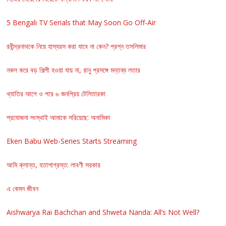
5 Bengali TV Serials that May Soon Go Off-Air
রবীন্দ্রনাথকে নিয়ে হাস্যরস করা যাবে না কেন? প্রশ্ন তসলিমার
নকল করে বড় শিল্পী হওয়া যায় না, রানু প্রসঙ্গে মন্তব্য লতার
খ্যাতির আগে ও পরে ৬ জনপ্রিয় টেলিতারকা
প্রযোজনা সংস্থাই আমাকে সরিয়েছে: অনামিকা
Eken Babu Web-Series Starts Streaming
আমি ক্লান্ত, হতাশাগ্রস্ত: লাবণী সরকার
এ কেমন জীবন
Aishwarya Rai Bachchan and Shweta Nanda: All’s Not Well?