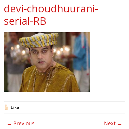
devi-choudhuurani-
serial-RB
Like
← Previous
Next →