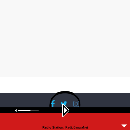
Copyright © 2026
RadioBanglaNet
. All rights reserved.
Radio Station:
RadioBanglaNet