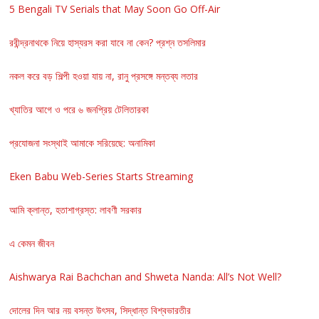
5 Bengali TV Serials that May Soon Go Off-Air
রবীন্দ্রনাথকে নিয়ে হাস্যরস করা যাবে না কেন? প্রশ্ন তসলিমার
নকল করে বড় শিল্পী হওয়া যায় না, রানু প্রসঙ্গে মন্তব্য লতার
খ্যাতির আগে ও পরে ৬ জনপ্রিয় টেলিতারকা
প্রযোজনা সংস্থাই আমাকে সরিয়েছে: অনামিকা
Eken Babu Web-Series Starts Streaming
আমি ক্লান্ত, হতাশাগ্রস্ত: লাবণী সরকার
এ কেমন জীবন
Aishwarya Rai Bachchan and Shweta Nanda: All’s Not Well?
দোলের দিন আর নয় বসন্ত উৎসব, সিদ্ধান্ত বিশ্বভারতীর