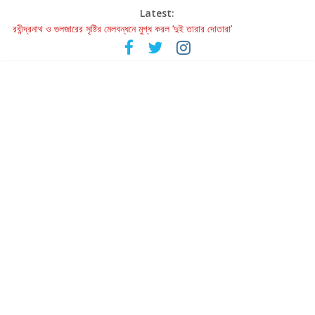
Latest:
রবীন্দ্রনাথ ও গুলজারের সৃষ্টির মেলবন্ধনে মুগ্ধ করল ‘দুই তারার দোতারা’
কলের গান থেকে রীলস্ — বাঙালির গান শোনার বিবর্তনের গল্প
জগন্নাথমঙ্গলম্ — বাংলায় প্রথমবার মঞ্চে এবার রথযাত্রার উদযাপন
Retribution: A Thought-Provoking Short Film That Challenges
Our Understanding of Justice
হাওয়া বদলের টলিউডে ‘তুমি এলে তাই’