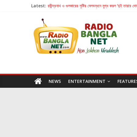
Latest:
রবীন্দ্রনাথ ও গুলজারের সৃষ্টির মেলবন্ধনে মুগ্ধ করল ‘দুই তারার দো
কলের গান থেকে রীলস্ — বাঙালির গান শোনার বিবর্তনের গল্প
জগন্নাথমঙ্গলম্ — বাংলায় প্রথমবার মঞ্চে এবার রথযাত্রার উদযা
Retribution: A Thought-Provoking Short Film 
হাওয়া বদলের টলিউডে ‘তুমি এলে তাই’
NEWS
ENTERTAINMENT
FEATURE