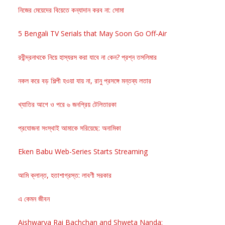
নিজের মেয়েদের বিয়েতে কন্যাদান করব না: সোমা
5 Bengali TV Serials that May Soon Go Off-Air
রবীন্দ্রনাথকে নিয়ে হাস্যরস করা যাবে না কেন? প্রশ্ন তসলিমার
নকল করে বড় শিল্পী হওয়া যায় না, রানু প্রসঙ্গে মন্তব্য লতার
খ্যাতির আগে ও পরে ৬ জনপ্রিয় টেলিতারকা
প্রযোজনা সংস্থাই আমাকে সরিয়েছে: অনামিকা
Eken Babu Web-Series Starts Streaming
আমি ক্লান্ত, হতাশাগ্রস্ত: লাবণী সরকার
এ কেমন জীবন
Aishwarya Rai Bachchan and Shweta Nanda: