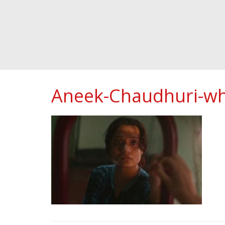
Aneek-Chaudhuri-wh