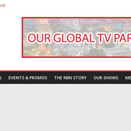
তারা’
পন
That Challenges Our Understanding of Justice
S
EVENTS & PROMOS
THE RBN STORY
OUR SHOWS
ME