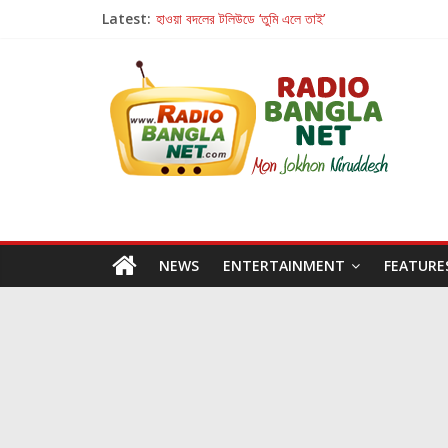
Latest:
হাওয়া বদলের টলিউডে ‘তুমি এলে তাই’
রবীন্দ্রনাথ ও গুলজারের সৃষ্টির মেলবন্ধনে মুগ্ধ করল ‘দুই তারার দো
কলের গান থেকে রীলস্ — বাঙালির গান শোনার বিবর্তনের গল্প
জগন্নাথমঙ্গলম্ — বাংলায় প্রথমবার মঞ্চে এবার রথযাত্রার উদযা
Retribution: A Thought-Provoking Short Film 
NEWS
ENTERTAINMENT
FEATURE