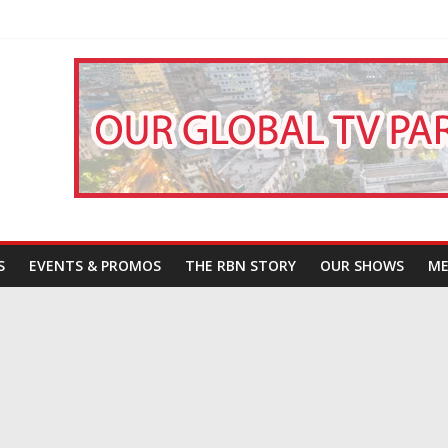
তারা’
পন
That Challenges Our Understanding of Justice
S
EVENTS & PROMOS
THE RBN STORY
OUR SHOWS
ME