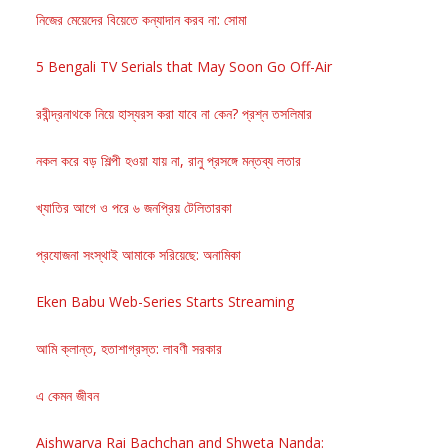
নিজের মেয়েদের বিয়েতে কন্যাদান করব না: সোমা
5 Bengali TV Serials that May Soon Go Off-Air
রবীন্দ্রনাথকে নিয়ে হাস্যরস করা যাবে না কেন? প্রশ্ন তসলিমার
নকল করে বড় শিল্পী হওয়া যায় না, রানু প্রসঙ্গে মন্তব্য লতার
খ্যাতির আগে ও পরে ৬ জনপ্রিয় টেলিতারকা
প্রযোজনা সংস্থাই আমাকে সরিয়েছে: অনামিকা
Eken Babu Web-Series Starts Streaming
আমি ক্লান্ত, হতাশাগ্রস্ত: লাবণী সরকার
এ কেমন জীবন
Aishwarya Rai Bachchan and Shweta Nanda: