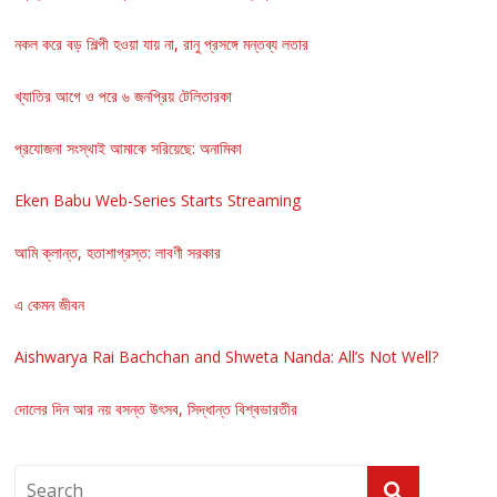
নকল করে বড় শিল্পী হওয়া যায় না, রানু প্রসঙ্গে মন্তব্য লতার
খ্যাতির আগে ও পরে ৬ জনপ্রিয় টেলিতারকা
প্রযোজনা সংস্থাই আমাকে সরিয়েছে: অনামিকা
Eken Babu Web-Series Starts Streaming
আমি ক্লান্ত, হতাশাগ্রস্ত: লাবণী সরকার
এ কেমন জীবন
Aishwarya Rai Bachchan and Shweta Nanda: All’s Not Well?
দোলের দিন আর নয় বসন্ত উৎসব, সিদ্ধান্ত বিশ্বভারতীর