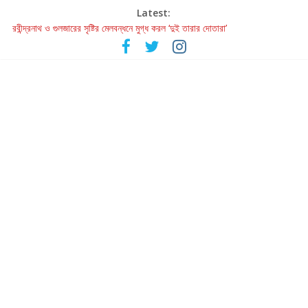
Latest:
রবীন্দ্রনাথ ও গুলজারের সৃষ্টির মেলবন্ধনে মুগ্ধ করল ‘দুই তারার দোতারা’
কলের গান থেকে রীলস্ — বাঙালির গান শোনার বিবর্তনের গল্প
জগন্নাথমঙ্গলম্ — বাংলায় প্রথমবার মঞ্চে এবার রথযাত্রার উদযাপন
Retribution: A Thought-Provoking Short Film That Challenges
Our Understanding of Justice
হাওয়া বদলের টলিউডে ‘তুমি এলে তাই’