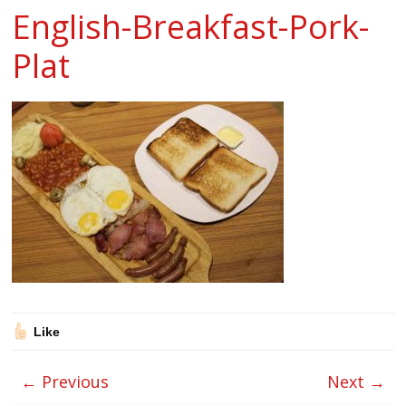
English-Breakfast-Pork-
Plat
Like
← Previous
Next →