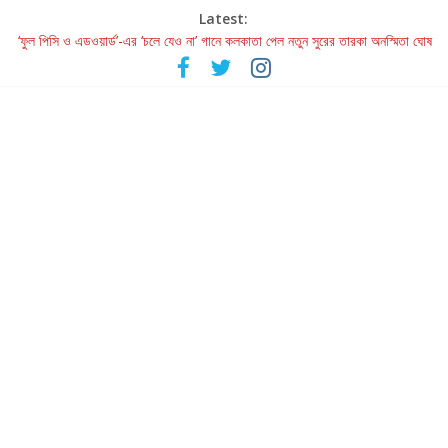
Latest:
‘ফুল পিসি ও এডওয়ার্ড’-এর ‘চলে যেও না’ গানে কলকাতা পেল নতুন সুরের তারকা অনস্মিতা ঘোষ
রবীন্দ্রনাথ ও গুলজারের সৃষ্টির মেলবন্ধনে মুগ্ধ করল ‘দুই তারার দোতারা’
কলের গান থেকে রীলস্ — বাঙালির গান শোনার বিবর্তনের গল্প
জগন্নাথমঙ্গলম্ — বাংলায় প্রথমবার মঞ্চে এবার রথযাত্রার উদযাপন
Retribution: A Thought-Provoking Short Film That Challenges
Our Understanding of Justice