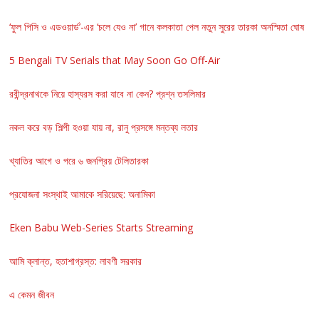
‘ফুল পিসি ও এডওয়ার্ড’-এর ‘চলে যেও না’ গানে কলকাতা পেল নতুন সুরের তারকা অনস্মিতা ঘোষ
5 Bengali TV Serials that May Soon Go Off-Air
রবীন্দ্রনাথকে নিয়ে হাস্যরস করা যাবে না কেন? প্রশ্ন তসলিমার
নকল করে বড় শিল্পী হওয়া যায় না, রানু প্রসঙ্গে মন্তব্য লতার
খ্যাতির আগে ও পরে ৬ জনপ্রিয় টেলিতারকা
প্রযোজনা সংস্থাই আমাকে সরিয়েছে: অনামিকা
Eken Babu Web-Series Starts Streaming
আমি ক্লান্ত, হতাশাগ্রস্ত: লাবণী সরকার
এ কেমন জীবন