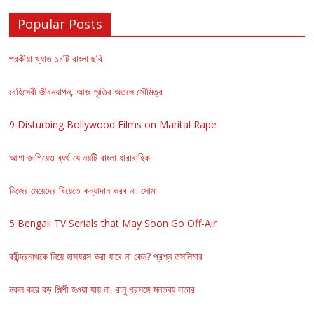
Popular Posts
পরকীয়া খ্যাত ১১টি বাংলা ছবি
বেহিসেবী জীবনযাপন, আজ স্মৃতির অতলে সৌমিত্র
9 Disturbing Bollywood Films on Marital Rape
আশা জাগিয়েও ব্যর্থ যে নয়টি বাংলা ধারাবাহিক
নিজের মেয়েদের বিয়েতে কন্যাদান করব না: সোমা
5 Bengali TV Serials that May Soon Go Off-Air
রবীন্দ্রনাথকে নিয়ে হাস্যরস করা যাবে না কেন? প্রশ্ন তসলিমার
নকল করে বড় শিল্পী হওয়া যায় না, রানু প্রসঙ্গে মন্তব্য লতার