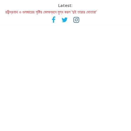
Latest:
রবীন্দ্রনাথ ও গুলজারের সৃষ্টির মেলবন্ধনে মুগ্ধ করল ‘দুই তারার দোতারা’
কলের গান থেকে রীলস্ — বাঙালির গান শোনার বিবর্তনের গল্প
জগন্নাথমঙ্গলম্ — বাংলায় প্রথমবার মঞ্চে এবার রথযাত্রার উদযাপন
Retribution: A Thought-Provoking Short Film That Challenges
Our Understanding of Justice
হাওয়া বদলের টলিউডে ‘তুমি এলে তাই’