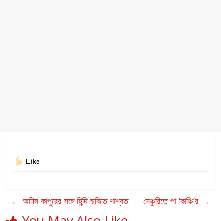
Like
←
অনিল কাপুরের সঙ্গে হিন্দি ছবিতে শাশ্বত
সেঞ্চুরিতে পা ‘কাঞ্চি’র
→
You May Also Like