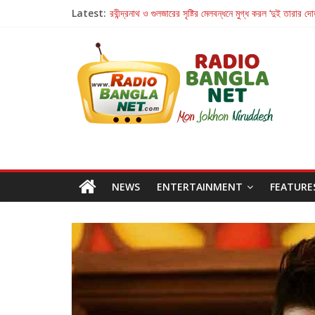
Latest:
রবীন্দ্রনাথ ও গুলজারের সৃষ্টির মেলবন্ধনে মুগ্ধ করল ‘দুই তারার দো
কলের গান থেকে রীলস্ — বাঙালির গান শোনার বিবর্তনের গল্প
জগন্নাথমঙ্গলম্ — বাংলায় প্রথমবার মঞ্চে এবার রথযাত্রার উদযা
Retribution: A Thought-Provoking Short Film 
হাওয়া বদলের টলিউডে ‘তুমি এলে তাই’
NEWS
ENTERTAINMENT
FEATURE