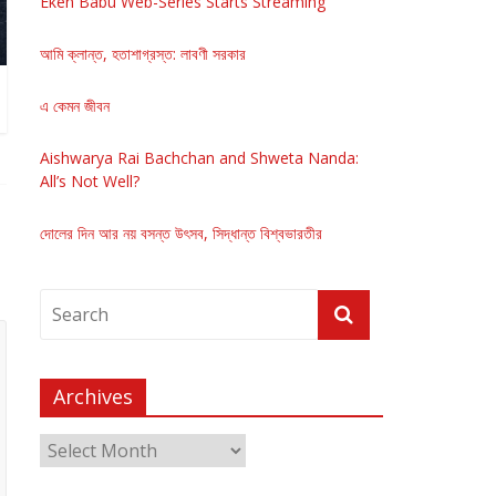
Eken Babu Web-Series Starts Streaming
আমি ক্লান্ত, হতাশাগ্রস্ত: লাবণী সরকার
এ কেমন জীবন
Aishwarya Rai Bachchan and Shweta Nanda:
All’s Not Well?
দোলের দিন আর নয় বসন্ত উৎসব, সিদ্ধান্ত বিশ্বভারতীর
Archives