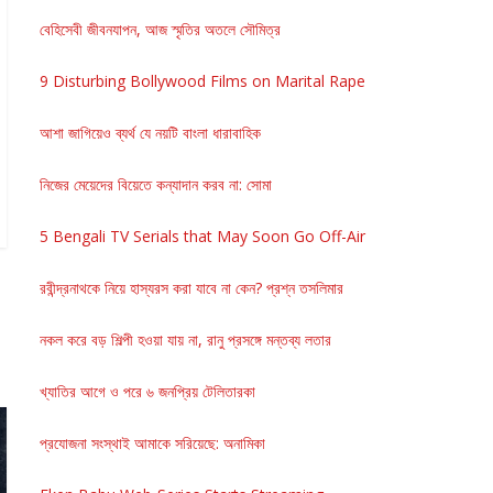
বেহিসেবী জীবনযাপন, আজ স্মৃতির অতলে সৌমিত্র
9 Disturbing Bollywood Films on Marital Rape
আশা জাগিয়েও ব্যর্থ যে নয়টি বাংলা ধারাবাহিক
নিজের মেয়েদের বিয়েতে কন্যাদান করব না: সোমা
5 Bengali TV Serials that May Soon Go Off-Air
রবীন্দ্রনাথকে নিয়ে হাস্যরস করা যাবে না কেন? প্রশ্ন তসলিমার
নকল করে বড় শিল্পী হওয়া যায় না, রানু প্রসঙ্গে মন্তব্য লতার
খ্যাতির আগে ও পরে ৬ জনপ্রিয় টেলিতারকা
প্রযোজনা সংস্থাই আমাকে সরিয়েছে: অনামিকা