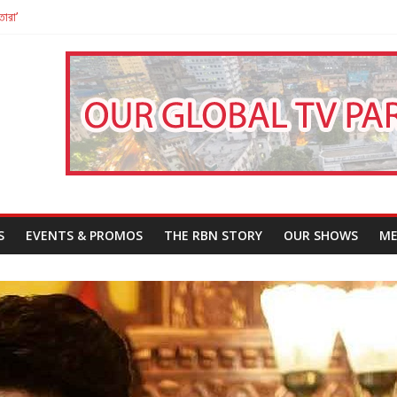
তারা’
পন
That Challenges Our Understanding of Justice
S
EVENTS & PROMOS
THE RBN STORY
OUR SHOWS
ME