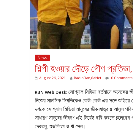
News
শিল্পী হওয়ার দৌড়ে গৌণ প্রতিভা, দ
August 26, 2021
RadioBanglaNet
0 Comments
সোশ্যাল মিডিয়া বর্তমানে অনেকের জী
RBN Web Desk
:
নিজের মানসিক স্থিতিকেও কেউ-কেউ এর সঙ্গে জড়িয়ে 
দশকে সোশ্যাল মিডিয়া মানুষের জীবনযাত্রায় আমূল পরি
সাধারণ মানুষের জীবন? এই নিয়েই ছবি করতে চলেছেন প
দেবতনু, শুভস্মিতা ও ঋ সেন।