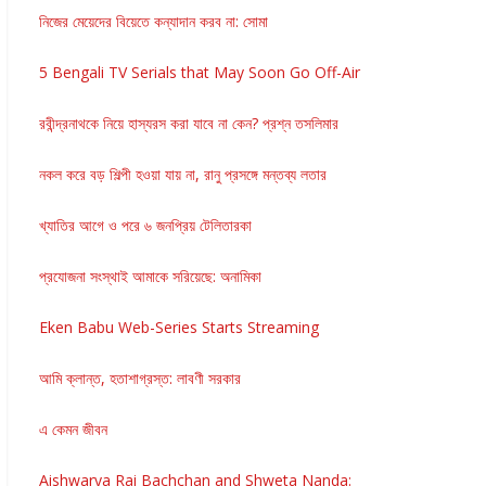
নিজের মেয়েদের বিয়েতে কন্যাদান করব না: সোমা
5 Bengali TV Serials that May Soon Go Off-Air
রবীন্দ্রনাথকে নিয়ে হাস্যরস করা যাবে না কেন? প্রশ্ন তসলিমার
নকল করে বড় শিল্পী হওয়া যায় না, রানু প্রসঙ্গে মন্তব্য লতার
খ্যাতির আগে ও পরে ৬ জনপ্রিয় টেলিতারকা
প্রযোজনা সংস্থাই আমাকে সরিয়েছে: অনামিকা
Eken Babu Web-Series Starts Streaming
আমি ক্লান্ত, হতাশাগ্রস্ত: লাবণী সরকার
এ কেমন জীবন
Aishwarya Rai Bachchan and Shweta Nanda: