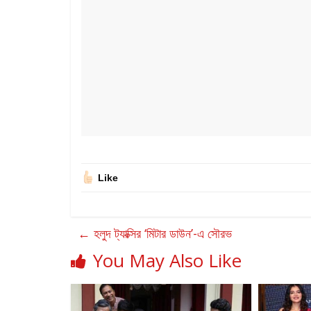
Like
←
হলুদ ট্যাক্সির ‘মিটার ডাউন’-এ সৌরভ
You May Also Like