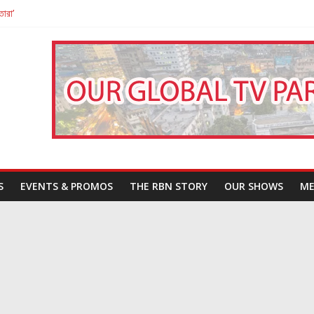
তারা’
পন
That Challenges Our Understanding of Justice
S
EVENTS & PROMOS
THE RBN STORY
OUR SHOWS
ME