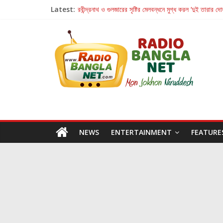
Latest:
রবীন্দ্রনাথ ও গুলজারের সৃষ্টির মেলবন্ধনে মুগ্ধ করল ‘দুই তারার দো
কলের গান থেকে রীলস্ — বাঙালির গান শোনার বিবর্তনের গল্প
জগন্নাথমঙ্গলম্ — বাংলায় প্রথমবার মঞ্চে এবার রথযাত্রার উদযা
Retribution: A Thought-Provoking Short Film 
হাওয়া বদলের টলিউডে ‘তুমি এলে তাই’
NEWS
ENTERTAINMENT
FEATURE