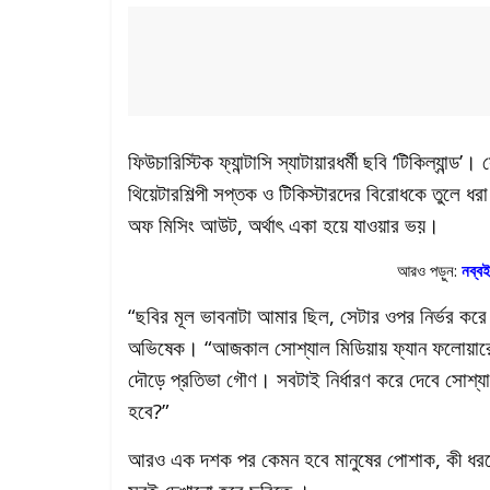
ফিউচারিস্টিক ফ্যান্টাসি স্যাটায়ারধর্মী ছবি ‘টিকিল্যান
থিয়েটারশিল্পী সপ্তক ও টিকিস্টারদের বিরোধকে তুলে ধ
অফ মিসিং আউট, অর্থাৎ একা হয়ে যাওয়ার ভয়।
আরও পড়ুন:
নব্বই
“ছবির মূল ভাবনাটা আমার ছিল, সেটার ওপর নির্ভর করে 
অভিষেক। “আজকাল সোশ্যাল মিডিয়ায় ফ্যান ফলোয়ারের সং
দৌড়ে প্রতিভা গৌণ। সবটাই নির্ধারণ করে দেবে সোশ
হবে?”
আরও এক দশক পর কেমন হবে মানুষের পোশাক, কী ধরনে