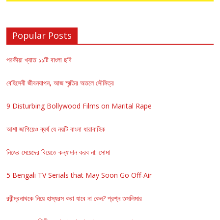
Popular Posts
পরকীয়া খ্যাত ১১টি বাংলা ছবি
বেহিসেবী জীবনযাপন, আজ স্মৃতির অতলে সৌমিত্র
9 Disturbing Bollywood Films on Marital Rape
আশা জাগিয়েও ব্যর্থ যে নয়টি বাংলা ধারাবাহিক
নিজের মেয়েদের বিয়েতে কন্যাদান করব না: সোমা
5 Bengali TV Serials that May Soon Go Off-Air
রবীন্দ্রনাথকে নিয়ে হাস্যরস করা যাবে না কেন? প্রশ্ন তসলিমার