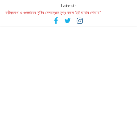
Latest:
রবীন্দ্রনাথ ও গুলজারের সৃষ্টির মেলবন্ধনে মুগ্ধ করল ‘দুই তারার দোতারা’
কলের গান থেকে রীলস্ — বাঙালির গান শোনার বিবর্তনের গল্প
জগন্নাথমঙ্গলম্ — বাংলায় প্রথমবার মঞ্চে এবার রথযাত্রার উদযাপন
Retribution: A Thought-Provoking Short Film That Challenges
Our Understanding of Justice
হাওয়া বদলের টলিউডে ‘তুমি এলে তাই’