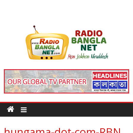
hungama-dot-com-RBN