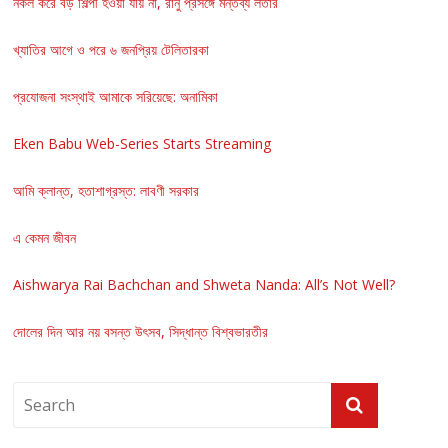
নকল করে বড় শিল্পী হওয়া যায় না, রানু প্রসঙ্গে মন্তব্য লতার
খ্যাতির আগে ও পরে ৬ জনপ্রিয় টেলিতারকা
প্রযোজনা সংস্থাই আমাকে সরিয়েছে: অনামিকা
Eken Babu Web-Series Starts Streaming
আমি ক্লান্ত, হতাশাগ্রস্ত: লাবণী সরকার
এ কেমন জীবন
Aishwarya Rai Bachchan and Shweta Nanda: All’s Not Well?
দোলের দিন আর নয় বসন্ত উৎসব, সিদ্ধান্ত বিশ্বভারতীর