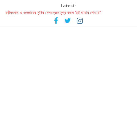
Latest:
রবীন্দ্রনাথ ও গুলজারের সৃষ্টির মেলবন্ধনে মুগ্ধ করল ‘দুই তারার দোতারা’
কলের গান থেকে রীলস্ — বাঙালির গান শোনার বিবর্তনের গল্প
জগন্নাথমঙ্গলম্ — বাংলায় প্রথমবার মঞ্চে এবার রথযাত্রার উদযাপন
Retribution: A Thought-Provoking Short Film That Challenges
Our Understanding of Justice
হাওয়া বদলের টলিউডে ‘তুমি এলে তাই’