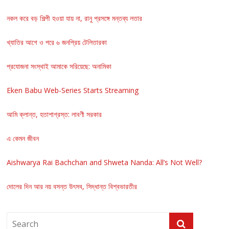
নকল করে বড় শিল্পী হওয়া যায় না, রানু প্রসঙ্গে মন্তব্য লতার
খ্যাতির আগে ও পরে ৬ জনপ্রিয় টেলিতারকা
প্রযোজনা সংস্থাই আমাকে সরিয়েছে: অনামিকা
Eken Babu Web-Series Starts Streaming
আমি ক্লান্ত, হতাশাগ্রস্ত: লাবণী সরকার
এ কেমন জীবন
Aishwarya Rai Bachchan and Shweta Nanda: All’s Not Well?
দোলের দিন আর নয় বসন্ত উৎসব, সিদ্ধান্ত বিশ্বভারতীর