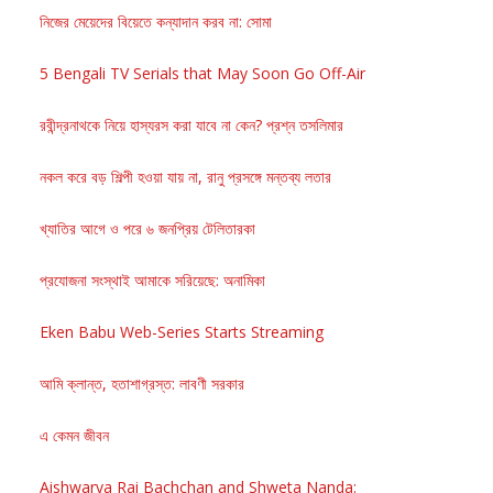
নিজের মেয়েদের বিয়েতে কন্যাদান করব না: সোমা
5 Bengali TV Serials that May Soon Go Off-Air
রবীন্দ্রনাথকে নিয়ে হাস্যরস করা যাবে না কেন? প্রশ্ন তসলিমার
নকল করে বড় শিল্পী হওয়া যায় না, রানু প্রসঙ্গে মন্তব্য লতার
খ্যাতির আগে ও পরে ৬ জনপ্রিয় টেলিতারকা
প্রযোজনা সংস্থাই আমাকে সরিয়েছে: অনামিকা
Eken Babu Web-Series Starts Streaming
আমি ক্লান্ত, হতাশাগ্রস্ত: লাবণী সরকার
এ কেমন জীবন
Aishwarya Rai Bachchan and Shweta Nanda: