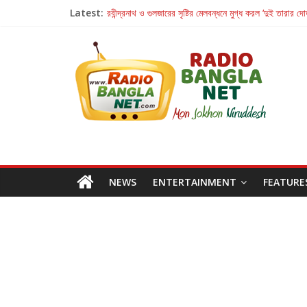
Latest:
রবীন্দ্রনাথ ও গুলজারের সৃষ্টির মেলবন্ধনে মুগ্ধ করল ‘দুই তারার দো
কলের গান থেকে রীলস্ — বাঙালির গান শোনার বিবর্তনের গল্প
জগন্নাথমঙ্গলম্ — বাংলায় প্রথমবার মঞ্চে এবার রথযাত্রার উদযা
Retribution: A Thought-Provoking Short Film 
হাওয়া বদলের টলিউডে ‘তুমি এলে তাই’
NEWS
ENTERTAINMENT
FEATURE