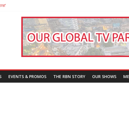
তারা’
পন
That Challenges Our Understanding of Justice
S
EVENTS & PROMOS
THE RBN STORY
OUR SHOWS
ME