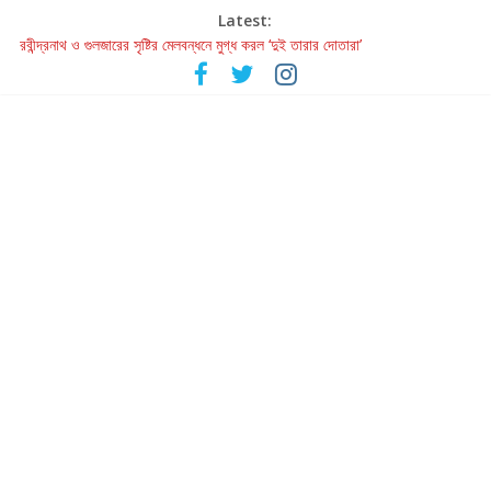
Latest:
হাওয়া বদলের টলিউডে ‘তুমি এলে তাই’
রবীন্দ্রনাথ ও গুলজারের সৃষ্টির মেলবন্ধনে মুগ্ধ করল ‘দুই তারার দোতারা’
কলের গান থেকে রীলস্ — বাঙালির গান শোনার বিবর্তনের গল্প
জগন্নাথমঙ্গলম্ — বাংলায় প্রথমবার মঞ্চে এবার রথযাত্রার উদযাপন
Retribution: A Thought-Provoking Short Film That Challenges
Our Understanding of Justice