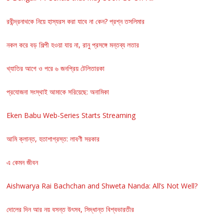
রবীন্দ্রনাথকে নিয়ে হাস্যরস করা যাবে না কেন? প্রশ্ন তসলিমার
নকল করে বড় শিল্পী হওয়া যায় না, রানু প্রসঙ্গে মন্তব্য লতার
খ্যাতির আগে ও পরে ৬ জনপ্রিয় টেলিতারকা
প্রযোজনা সংস্থাই আমাকে সরিয়েছে: অনামিকা
Eken Babu Web-Series Starts Streaming
আমি ক্লান্ত, হতাশাগ্রস্ত: লাবণী সরকার
এ কেমন জীবন
Aishwarya Rai Bachchan and Shweta Nanda: All’s Not Well?
দোলের দিন আর নয় বসন্ত উৎসব, সিদ্ধান্ত বিশ্বভারতীর