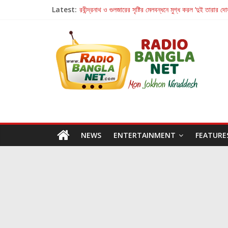
Latest:
রবীন্দ্রনাথ ও গুলজারের সৃষ্টির মেলবন্ধনে মুগ্ধ করল ‘দুই তারার দো
কলের গান থেকে রীলস্ — বাঙালির গান শোনার বিবর্তনের গল্প
জগন্নাথমঙ্গলম্ — বাংলায় প্রথমবার মঞ্চে এবার রথযাত্রার উদযা
Retribution: A Thought-Provoking Short Film 
হাওয়া বদলের টলিউডে ‘তুমি এলে তাই’
NEWS
ENTERTAINMENT
FEATURE