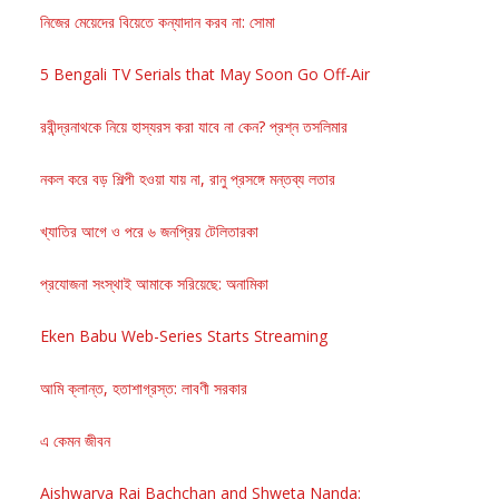
নিজের মেয়েদের বিয়েতে কন্যাদান করব না: সোমা
5 Bengali TV Serials that May Soon Go Off-Air
রবীন্দ্রনাথকে নিয়ে হাস্যরস করা যাবে না কেন? প্রশ্ন তসলিমার
নকল করে বড় শিল্পী হওয়া যায় না, রানু প্রসঙ্গে মন্তব্য লতার
খ্যাতির আগে ও পরে ৬ জনপ্রিয় টেলিতারকা
প্রযোজনা সংস্থাই আমাকে সরিয়েছে: অনামিকা
Eken Babu Web-Series Starts Streaming
আমি ক্লান্ত, হতাশাগ্রস্ত: লাবণী সরকার
এ কেমন জীবন
Aishwarya Rai Bachchan and Shweta Nanda: