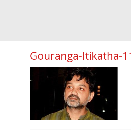
Gouranga-Itikatha-1