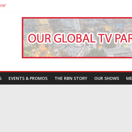
তারা’
পন
That Challenges Our Understanding of Justice
S
EVENTS & PROMOS
THE RBN STORY
OUR SHOWS
ME