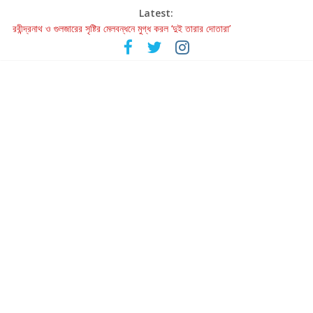
Latest:
রবীন্দ্রনাথ ও গুলজারের সৃষ্টির মেলবন্ধনে মুগ্ধ করল ‘দুই তারার দোতারা’
কলের গান থেকে রীলস্ — বাঙালির গান শোনার বিবর্তনের গল্প
জগন্নাথমঙ্গলম্ — বাংলায় প্রথমবার মঞ্চে এবার রথযাত্রার উদযাপন
Retribution: A Thought-Provoking Short Film That Challenges
Our Understanding of Justice
হাওয়া বদলের টলিউডে ‘তুমি এলে তাই’