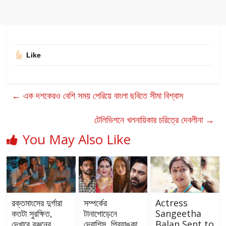
Like
←
এক দশকেরও বেশি সময় পেরিয়ে বাংলা ছবিতে সীমা বিশ্বাস
টেলিভিশনে খলনায়িকার চরিত্রে দেবলীনা
→
You May Also Like
রক্তমাংসের দুর্গারা
সম্পর্কের
Actress
কতটা সুরক্ষিত,
টানাপোড়েনে
Sangeetha
দেখাবে রঞ্জনের
দেবাশিস, প্রিয়াঙ্কা,
Balan Sent to