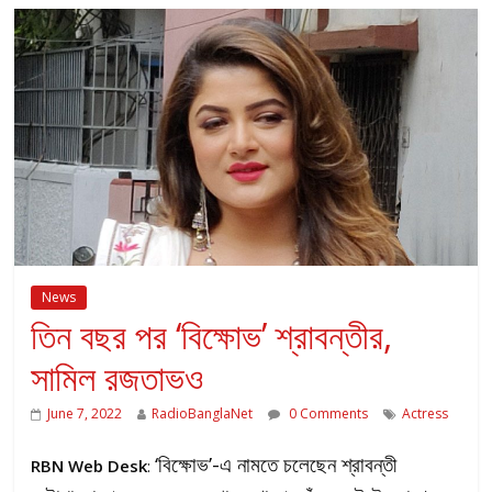
News
তিন বছর পর ‘বিক্ষোভ’ শ্রাবন্তীর,
সামিল রজতাভও
June 7, 2022
RadioBanglaNet
0 Comments
Actress
‘বিক্ষোভ’-এ নামতে চলেছেন শ্রাবন্তী
RBN Web Desk
: