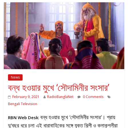
News
বন্ধ হওয়ার মুখে ‘সৌদামিনীর সংসার’
February 9, 2021
RadioBanglaNet
0 Comments
Bengali Television
বন্ধ হওয়ার মুখে ‘সৌদামিনীর সংসার’। প্রায়
RBN Web Desk
:
দু’বছর ধরে চলা এই ধারাবাহিকের সঙ্গে যুক্ত শিল্পী ও কলাকুশলীরা