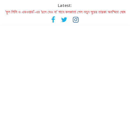
Latest:
‘ফুল পিসি ও এডওয়ার্ড’-এর ‘চলে যেও না’ গানে কলকাতা পেল নতুন সুরের তারকা অনস্মিতা ঘোষ
রবীন্দ্রনাথ ও গুলজারের সৃষ্টির মেলবন্ধনে মুগ্ধ করল ‘দুই তারার দোতারা’
কলের গান থেকে রীলস্ — বাঙালির গান শোনার বিবর্তনের গল্প
জগন্নাথমঙ্গলম্ — বাংলায় প্রথমবার মঞ্চে এবার রথযাত্রার উদযাপন
Retribution: A Thought-Provoking Short Film That Challenges
Our Understanding of Justice