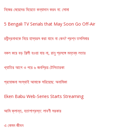
নিজের মেয়েদের বিয়েতে কন্যাদান করব না: সোমা
5 Bengali TV Serials that May Soon Go Off-Air
রবীন্দ্রনাথকে নিয়ে হাস্যরস করা যাবে না কেন? প্রশ্ন তসলিমার
নকল করে বড় শিল্পী হওয়া যায় না, রানু প্রসঙ্গে মন্তব্য লতার
খ্যাতির আগে ও পরে ৬ জনপ্রিয় টেলিতারকা
প্রযোজনা সংস্থাই আমাকে সরিয়েছে: অনামিকা
Eken Babu Web-Series Starts Streaming
আমি ক্লান্ত, হতাশাগ্রস্ত: লাবণী সরকার
এ কেমন জীবন