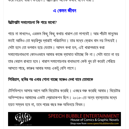
এ কেমন জীবন
উল্টোপাল্টা সমালোচনা কি গায়ে মাখো?
গায়ে না মাখলেও, এরকম কিছু কিছু কথায় খারাপ তো লাগবেই। আর পাঁচটা মানুষের
মতই আমিও তো ষড়রিপুর দ্বারাই পরিচালিত। তার মধ্যে ক্রোধ বাদ নয় নিশ্চয়ই।
সেটা হলে তো ভগবান হয়ে যেতাম। আসল কথা হল, এই খারাপভাবে করা
সমালোচনাগুলো কোনওভাবে আমার কাজে ব্যাঘাত ঘটাচ্ছে কি না। সেটা যাতে না হয়
তার খেয়াল রাখতে হবে। খারাপ সমালোচনার বাধাগুলো কেউ খুব চট করেই পেরিয়ে
আসতে পারে, কারুর আবার সময় একটু বেশি লাগে।
সিরিয়াল, ছবির পর এবার শোনা যাচ্ছে মঞ্চেও দেখা যাবে তোমাকে
টেলিভিশনে আসার আগে আমি থিয়েটার করেছি। এবছর শুরু করেছি আবার। থিয়েটার
অলিম্পকেও আমাদের একটা প্রোডাকশন ছিল। ২০১৮-তে অন্য ব্যস্ততার মধ্যে
হয়ত সম্ভব হবে না, তবে পরের বছর মঞ্চ অভিনয়ে ফিরব।