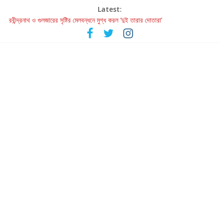
Latest:
রবীন্দ্রনাথ ও গুলজারের সৃষ্টির মেলবন্ধনে মুগ্ধ করল ‘দুই তারার দোতারা’
কলের গান থেকে রীলস্ — বাঙালির গান শোনার বিবর্তনের গল্প
জগন্নাথমঙ্গলম্ — বাংলায় প্রথমবার মঞ্চে এবার রথযাত্রার উদযাপন
Retribution: A Thought-Provoking Short Film That Challenges
Our Understanding of Justice
হাওয়া বদলের টলিউডে ‘তুমি এলে তাই’