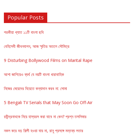
Popular Posts
পরকীয়া খ্যাত ১১টি বাংলা ছবি
বেহিসেবী জীবনযাপন, আজ স্মৃতির অতলে সৌমিত্র
9 Disturbing Bollywood Films on Marital Rape
আশা জাগিয়েও ব্যর্থ যে নয়টি বাংলা ধারাবাহিক
নিজের মেয়েদের বিয়েতে কন্যাদান করব না: সোমা
5 Bengali TV Serials that May Soon Go Off-Air
রবীন্দ্রনাথকে নিয়ে হাস্যরস করা যাবে না কেন? প্রশ্ন তসলিমার
নকল করে বড় শিল্পী হওয়া যায় না, রানু প্রসঙ্গে মন্তব্য লতার