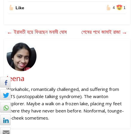
Like
4
1
←
ইরাবতী হয়ে ফিরছেন মনামী ঘোষ
শেষের পথে জামাই রাজা
→
Jeena
Workaholic, romantically challenged, and suffering from
UTS (unstoppable talking syndrome). The wanton
explorer. Maybe a walk on a frozen lake, placing my feet
where they have never been before. Nonformal, tounge-
in-cheek sometimes.