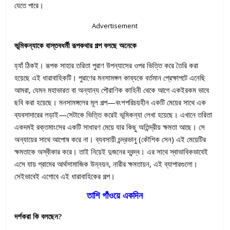
যেতে পারে।
Advertisement
ভূমিকন্যাকে বাস্তবধর্মী রূপকথার গল্প বলছে অনেকে
হ্যাঁ ঠিকই। রূপক সাহার তরিতা পুরাণ উপন্যাসের ওপর ভিত্তি করে তৈরি করা
হয়েছে এই ধারাবাহিকটি। পুরাণের মনসামঙ্গল কাব্যকে বর্তমান প্রেক্ষাপটে এনেছি
আমরা, যেমন মহাভারত বা অন্যান্য পৌরাণিক কাহিনী থেকে আগে একইরকম ভাবে
ছবি করা হয়েছে। মনসামঙ্গলের মূল গল্প—বংশপরিচয়হীন একটি মেয়ের সাথে এক
ব্যবসাদারের লড়াই—সেটাকে ভিত্তি করেই ভূমিকন্যা লেখা হয়েছে। এখানে তরিতা
একদমই রক্তমাংসের একটি সাধারণ মেয়ে যার কিছু অতিন্দ্রীয় ক্ষমতা আছে। সে
অন্যায়ের সাথে আপোষ করে না। ব্যবসায়ী চন্দ্রভানু (কৌশিক সেন) এই মেয়েটির
ক্ষমতাকে অস্বীকার করে। তাই নিয়েই দুজনের দ্বন্দ্ব। এর সাথে স্বাভাবিকভাবেই
এসে যায় গ্রামের আর্থসামাজিক উন্নয়ন, নারীর ক্ষমতায়ন, এই ব্যাপারগুলো।
সেইভাবেই এগোবে এই ধারাবাহিকের গল্প।
তাশি গাঁওয়ে একদিন
দর্শকরা কি বলছেন?