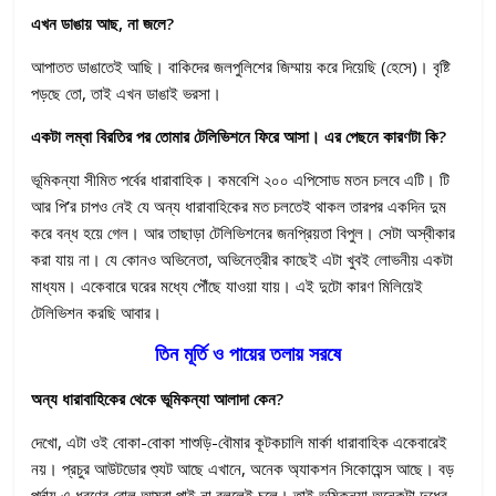
এখন ডাঙায় আছ, না জলে?
আপাতত ডাঙাতেই আছি। বাকিদের জলপুলিশের জিম্মায় করে দিয়েছি (হেসে)। বৃষ্টি
পড়ছে তো, তাই এখন ডাঙাই ভরসা।
একটা লম্বা বিরতির পর তোমার টেলিভিশনে ফিরে আসা। এর পেছনে কারণটা কি?
ভূমিকন্যা সীমিত পর্বের ধারাবাহিক। কমবেশি ২০০ এপিসোড মতন চলবে এটি। টি
আর পি
’
র চাপও নেই যে অন্য ধারাবাহিকের মত চলতেই থাকল তারপর একদিন দুম
করে বন্ধ হয়ে গেল। আর তাছাড়া টেলিভিশনের জনপ্রিয়তা বিপুল। সেটা অস্বীকার
করা যায় না। যে কোনও অভিনেতা, অভিনেত্রীর কাছেই এটা খুবই লোভনীয় একটা
মাধ্যম। একেবারে ঘরের মধ্যে পৌঁছে যাওয়া যায়। এই দুটো কারণ মিলিয়েই
টেলিভিশন করছি আবার।
তিন মূর্তি ও পায়ের তলায় সরষে
অন্য ধারাবাহিকের থেকে ভূমিকন্যা আলাদা কেন?
দেখো, এটা ওই বোকা-বোকা শাশুড়ি-বৌমার কূটকচালি মার্কা ধারাবাহিক একেবারেই
নয়। প্রচুর আউটডোর শ্যুট আছে এখানে, অনেক অ্যাকশন সিকোয়েন্স আছে। বড়
পর্দায় এ ধরণের রোল আমরা পাই না বললেই চলে। তাই ভূমিকন্যা অনেকটা দুধের