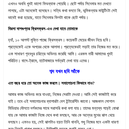
এখনও অবধি খুবই ভালো ফিডব্যাক পেয়েছি। ছোট পর্দায় সিনেমার মত দেখতে
লাগছে, এটা অনেকেই বলেছেন। সত্যি কথা বলতে কি, ভূমিকন্যার মাউন্টিংটা সেই
ভাবেই করা হয়েছে, যাতে সিনেমার ফিলটা থাকে ছোট পর্দায়।
বিরসা দাশগুপ্তর ক্রিসক্রস-এও দেখা যাবে তোমাকে
হ্যাঁ, ১০ আগস্ট মুক্তি পাচ্ছে ক্রিসক্রস। কয়েকটি মেয়ের জীবন নিয়ে ছবি।
প্রত্যেকেই একে অপরের থেকে আলাদা। প্রত্যেকেরই লড়াই তার নিজের মত করে।
এক সাধারণ গৃহবধুর চরিত্রে অভিনয় করেছি আমি। এরকম নারী আমাদের খুবই
পরিচিত। বাসে-ট্রামে, হাটেবাজারে সর্বত্রই দেখা যায় এদের।
শব্দ যখন ছবি আঁকে
এত বছর ধরে তো অনেক কাজ করলে। সমালোচনা কিভাবে নাও?
আমার কাজ অভিনয় করে যাওয়া, নিজের সেরাটা দেওয়া। আমি সেই কাজটাই করে
যাই। তবে এই সমালোচনার ব্যাপারটা বেশ ইন্টারেস্টিং জানো। আজকাল সোশাল
মিডিয়ার দৌলতে দর্শকদের সাথে সরাসরি কথা বলা যায়। তাদের মন্তব্য পড়েই বোঝা
যায় কে আমার কাজটা নিজে দেখে কথা বলছেন, আর কে অন্যের মুখের ঝাল খেয়ে
বলছেন। এমনও হয়, সেই ঝালটাও হয়ত তিনি খাননি, শুধু নিজের মনে একটা ধারণা
করে নিয়েই খারাপ বলছেন। উল্টোপাল্টা অনেক কথাই বলেন এরা।