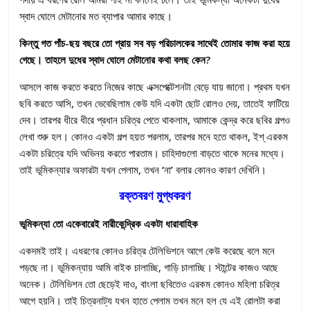
স্বাদ ঘোলে মেটানোর মত ব্যাপার আমার কাছে।
কিন্তু গত পাঁচ-ছয় বছরে তো প্রায় সব বড় পরিচালকের সাথেই তোমার কাজ করা হয়ে
গেছে। তাহলে দুধের স্বাদ ঘোলে মেটানোর কথা বলছ কেন?
আসলে কাজ করতে করতে নিজের কাছে এক্সপেক্টেশনটা বেড়ে যায় জানো। প্রথম যখন
ছবি করতে আসি, তখন ভেবেছিলাম কেউ যদি একটা ছোট রোলও দেয়, তাতেই ফাটিয়ে
দেব। তারপর ধীরে ধীরে প্রধান চরিত্র পেতে থাকলাম, আমাকে কেন্দ্র করে ছবির গল্পও
লেখা শুরু হল। কোনও একটা গল্প হয়ত পরলাম, তারপর মনে হতে থাকল, ইশ্ এরকম
একটা চরিত্রে যদি অভিনয় করতে পারতাম। চাহিদাগুলো বাড়তে থাকে মনের মধ্যে।
তাই ভূমিকন্যার অফারটা যখন পেলাম, তখন
‘
না
’
বলার কোনও কারণ দেখিনি।
রক্তবরণ মুগ্ধকরণ
ভূমিকন্যা তো একেবারেই নারীকেন্দ্রিক একটা ধারাবাহিক
একদমই তাই। এধরণের কোনও চরিত্র টেলিভিশনে আগে কেউ করেছে বলে মনে
পড়ছে না। ভূমিকন্যায় আমি বাইক চালাচ্ছি, গাড়ি চালাচ্ছি। স্টান্টের কাজও আছে
অনেক। টেলিভিশন তো ছেড়েই দাও, বাংলা ছবিতেও এরকম কোনও মহিলা চরিত্র
আগে হয়নি। তাই চিত্রনাট্য যখন হাতে পেলাম তখন মনে হল যে এই রোলটা করা