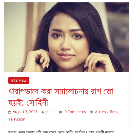
Interview
খারাপভাবে করা সমালোচনায় রাগ তো
হয়ই: সোহিনী
,
August 3, 2018
Jeena
0 Comments
Actress
Bengali
Television
সকাল থেকে অঝোর বৃষ্টি আর তারই জেরে শ্যুটিং স্থগিত। তাই ঘরবন্দী বাংলার