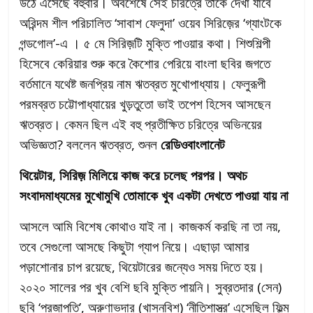
উঠে এসেছে বহুবার। অবশেষে সেই চরিত্রে তাঁকে দেখা যাবে
অরিন্দম শীল পরিচালিত ‘সাবাশ ফেলুদা’ ওয়েব সিরিজ়ের ‘গ্যাংটকে
গন্ডগোল’-এ । ৫ মে সিরিজ়টি মুক্তি পাওয়ার কথা। শিশুশিল্পী
হিসেবে কেরিয়ার শুরু করে কৈশোর পেরিয়ে বাংলা ছবির জগতে
বর্তমানে যথেষ্ট জনপ্রিয় নাম ঋতব্রত মুখোপাধ্যায়। ফেলুরূপী
পরমব্রত চট্টোপাধ্যায়ের খুড়তুতো ভাই তপেশ হিসেব আসছেন
ঋতব্রত। কেমন ছিল এই বহু প্রতীক্ষিত চরিত্রে অভিনয়ের
অভিজ্ঞতা? বললেন ঋতব্রত, শুনল
রেডিওবাংলানেট
থিয়েটার, সিরিজ় মিলিয়ে কাজ করে চলেছ পরপর। অথচ
সংবাদমাধ্যমের মুখোমুখি তোমাকে খুব একটা দেখতে পাওয়া যায় না
আসলে আমি বিশেষ কোথাও যাই না। কাজকর্ম করছি না তা নয়,
তবে সেগুলো আসছে কিছুটা গ্যাপ নিয়ে। এছাড়া আমার
পড়াশোনার চাপ রয়েছে, থিয়েটারের জন্যেও সময় দিতে হয়।
২০২০ সালের পর খুব বেশি ছবি মুক্তি পায়নি। সুব্রতদার (সেন)
ছবি ‘প্রজাপতি’, অরুণাভদার (খাসনবিশ) ‘নীতিশাস্ত্র’ এসেছিল ফিল্ম