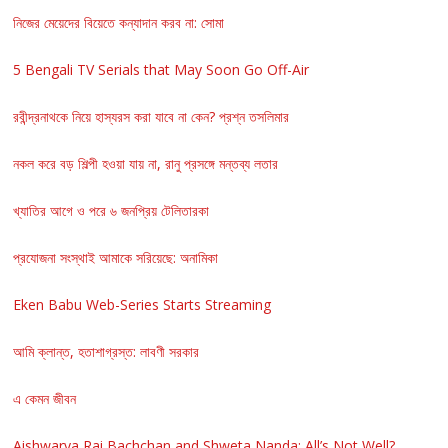
নিজের মেয়েদের বিয়েতে কন্যাদান করব না: সোমা
5 Bengali TV Serials that May Soon Go Off-Air
রবীন্দ্রনাথকে নিয়ে হাস্যরস করা যাবে না কেন? প্রশ্ন তসলিমার
নকল করে বড় শিল্পী হওয়া যায় না, রানু প্রসঙ্গে মন্তব্য লতার
খ্যাতির আগে ও পরে ৬ জনপ্রিয় টেলিতারকা
প্রযোজনা সংস্থাই আমাকে সরিয়েছে: অনামিকা
Eken Babu Web-Series Starts Streaming
আমি ক্লান্ত, হতাশাগ্রস্ত: লাবণী সরকার
এ কেমন জীবন
Aishwarya Rai Bachchan and Shweta Nanda: All’s Not Well?