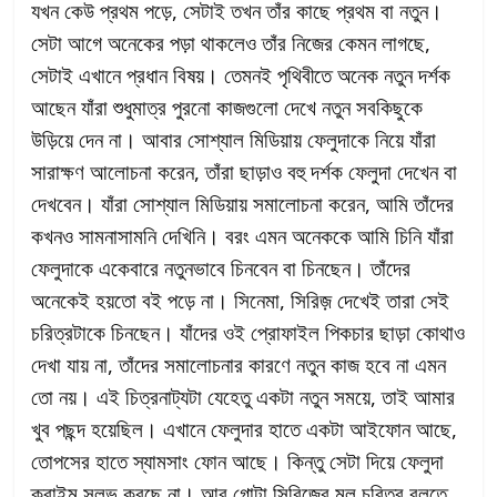
যখন কেউ প্রথম পড়ে, সেটাই তখন তাঁর কাছে প্রথম বা নতুন।
সেটা আগে অনেকের পড়া থাকলেও তাঁর নিজের কেমন লাগছে,
সেটাই এখানে প্রধান বিষয়। তেমনই পৃথিবীতে অনেক নতুন দর্শক
আছেন যাঁরা শুধুমাত্র পুরনো কাজগুলো দেখে নতুন সবকিছুকে
উড়িয়ে দেন না। আবার সোশ্যাল মিডিয়ায় ফেলুদাকে নিয়ে যাঁরা
সারাক্ষণ আলোচনা করেন, তাঁরা ছাড়াও বহু দর্শক ফেলুদা দেখেন বা
দেখবেন। যাঁরা সোশ্যাল মিডিয়ায় সমালোচনা করেন, আমি তাঁদের
কখনও সামনাসামনি দেখিনি। বরং এমন অনেককে আমি চিনি যাঁরা
ফেলুদাকে একেবারে নতুনভাবে চিনবেন বা চিনছেন। তাঁদের
অনেকেই হয়তো বই পড়ে না। সিনেমা, সিরিজ় দেখেই তারা সেই
চরিত্রটাকে চিনছেন। যাঁদের ওই প্রোফাইল পিকচার ছাড়া কোথাও
দেখা যায় না, তাঁদের সমালোচনার কারণে নতুন কাজ হবে না এমন
তো নয়। এই চিত্রনাট্যটা যেহেতু একটা নতুন সময়ে, তাই আমার
খুব পছন্দ হয়েছিল। এখানে ফেলুদার হাতে একটা আইফোন আছে,
তোপসের হাতে স্যামসাং ফোন আছে। কিন্তু সেটা দিয়ে ফেলুদা
ক্রাইম সলভ করছে না। আর গোটা সিরিজ়ের মূল চরিত্র বলতে