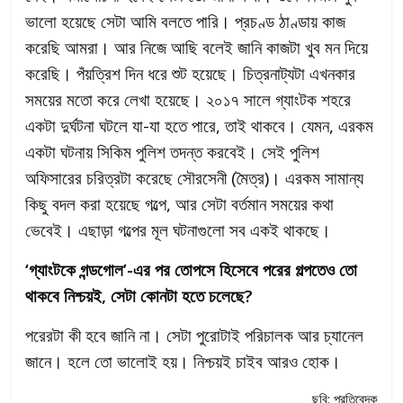
ভালো হয়েছে সেটা আমি বলতে পারি। প্রচণ্ড ঠাণ্ডায় কাজ
করেছি আমরা। আর নিজে আছি বলেই জানি কাজটা খুব মন দিয়ে
করেছি। পঁয়ত্রিশ দিন ধরে শুট হয়েছে। চিত্রনাট্যটা এখনকার
সময়ের মতো করে লেখা হয়েছে। ২০১৭ সালে গ্যাংটক শহরে
একটা দুর্ঘটনা ঘটলে যা-যা হতে পারে, তাই থাকবে। যেমন, এরকম
একটা ঘটনায় সিকিম পুলিশ তদন্ত করবেই। সেই পুলিশ
অফিসারের চরিত্রটা করেছে সৌরসেনী (মৈত্র)। এরকম সামান্য
কিছু বদল করা হয়েছে গল্পে, আর সেটা বর্তমান সময়ের কথা
ভেবেই। এছাড়া গল্পের মূল ঘটনাগুলো সব একই থাকছে।
‘গ্যাংটকে গন্ডগোল’-এর পর তোপসে হিসেবে পরের গল্পতেও তো
থাকবে নিশ্চয়ই, সেটা কোনটা হতে চলেছে?
পরেরটা কী হবে জানি না। সেটা পুরোটাই পরিচালক আর চ্যানেল
জানে। হলে তো ভালোই হয়। নিশ্চয়ই চাইব আরও হোক।
ছবি: প্রতিবেদক