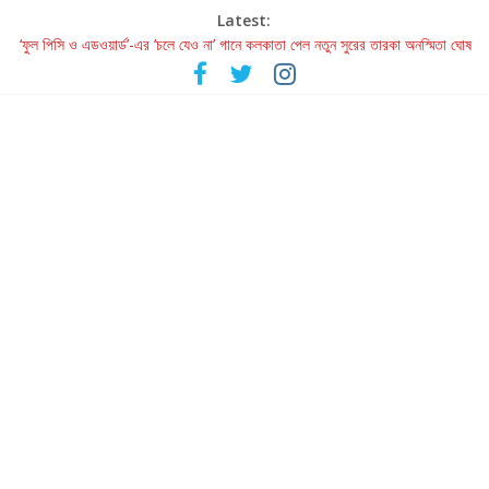
Latest:
‘ফুল পিসি ও এডওয়ার্ড’-এর ‘চলে যেও না’ গানে কলকাতা পেল নতুন সুরের তারকা অনস্মিতা ঘোষ
রবীন্দ্রনাথ ও গুলজারের সৃষ্টির মেলবন্ধনে মুগ্ধ করল ‘দুই তারার দোতারা’
কলের গান থেকে রীলস্ — বাঙালির গান শোনার বিবর্তনের গল্প
জগন্নাথমঙ্গলম্ — বাংলায় প্রথমবার মঞ্চে এবার রথযাত্রার উদযাপন
Retribution: A Thought-Provoking Short Film That Challenges
Our Understanding of Justice