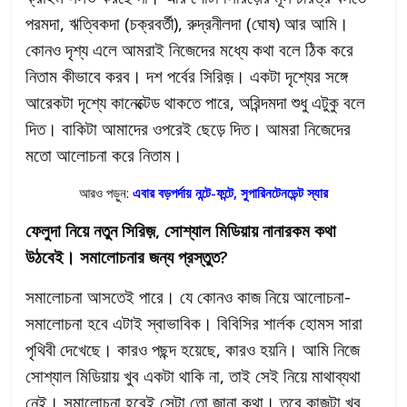
পরমদা, ঋত্বিকদা (চক্রবর্তী), রুদ্রনীলদা (ঘোষ) আর আমি।
কোনও দৃশ্য এলে আমরাই নিজেদের মধ্যে কথা বলে ঠিক করে
নিতাম কীভাবে করব। দশ পর্বের সিরিজ়। একটা দৃশ্যের সঙ্গে
আরেকটা দৃশ্যে কানেক্টেড থাকতে পারে, অরিন্দমদা শুধু এটুকু বলে
দিত। বাকিটা আমাদের ওপরেই ছেড়ে দিত। আমরা নিজেদের
মতো আলোচনা করে নিতাম।
আরও পড়ুন:
এবার বড়পর্দায় নন্টে-ফন্টে, সুপারিনটেনডেন্ট স্যার
ফেলুদা নিয়ে নতুন সিরিজ়, সোশ্যাল মিডিয়ায় নানারকম কথা
উঠবেই। সমালোচনার জন্য প্রস্তুত?
সমালোচনা আসতেই পারে। যে কোনও কাজ নিয়ে আলোচনা-
সমালোচনা হবে এটাই স্বাভাবিক। বিবিসির শার্লক হোমস সারা
পৃথিবী দেখেছে। কারও পছন্দ হয়েছে, কারও হয়নি। আমি নিজে
সোশ্যাল মিডিয়ায় খুব একটা থাকি না, তাই সেই নিয়ে মাথাব্যথা
নেই। সমালোচনা হবেই সেটা তো জানা কথা। তবে কাজটা খুব