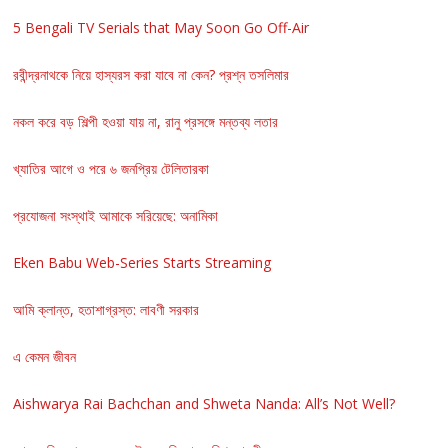
5 Bengali TV Serials that May Soon Go Off-Air
রবীন্দ্রনাথকে নিয়ে হাস্যরস করা যাবে না কেন? প্রশ্ন তসলিমার
নকল করে বড় শিল্পী হওয়া যায় না, রানু প্রসঙ্গে মন্তব্য লতার
খ্যাতির আগে ও পরে ৬ জনপ্রিয় টেলিতারকা
প্রযোজনা সংস্থাই আমাকে সরিয়েছে: অনামিকা
Eken Babu Web-Series Starts Streaming
আমি ক্লান্ত, হতাশাগ্রস্ত: লাবণী সরকার
এ কেমন জীবন
Aishwarya Rai Bachchan and Shweta Nanda: All’s Not Well?