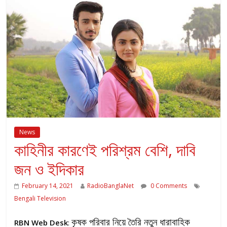
News
কাহিনীর কারণেই পরিশ্রম বেশি, দাবি
জন ও ইদিকার
February 14, 2021
RadioBanglaNet
0 Comments
Bengali Television
কৃষক পরিবার নিয়ে তৈরি নতুন ধারাবাহিক
RBN Web Desk
: