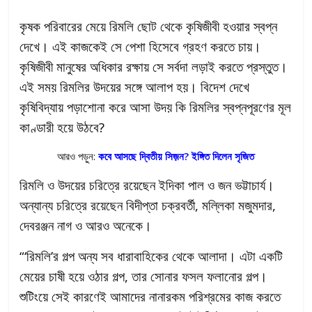
কৃষক পরিবারের মেয়ে রিমলি ছোট থেকে কৃষিজীবী হওয়ার স্বপ্ন
দেখে। এই কাজকেই সে পেশা হিসেবে গ্রহণ করতে চায়।
কৃষিজীবী মানুষের অধিকার রক্ষায় সে সর্বদা লড়াই করতে প্রস্তুত।
এই সময় রিমলির উদয়ের সঙ্গে আলাপ হয়। বিদেশ দেখে
কৃষিবিদ্যায় পড়াশোনা করে আসা উদয় কি রিমলির স্বপ্নপূরণের মূল
কাণ্ডারী হয়ে উঠবে?
আরও পড়ুন:
কবে আসছে দ্বিতীয় সিজ়ন? ইঙ্গিত দিলেন সৃজিত
রিমলি ও উদয়ের চরিত্রে রয়েছেন ইদিকা পাল ও জন ভট্টাচার্য।
অন্যান্য চরিত্রে রয়েছেন বিদীপ্তা চক্রবর্তী, মল্লিকা মজুমদার,
দেবরঞ্জন নাগ ও আরও অনেকে।
“‘রিমলি’র গল্প অন্য সব ধারাবাহিকের থেকে আলাদা। এটা একটি
মেয়ের চাষী হয়ে ওঠার গল্প, তার সোনার ফসল ফলানোর গল্প।
শুটিংয়ে সেই কারণেই আমাদের নানারকম পরিশ্রমের কাজ করতে