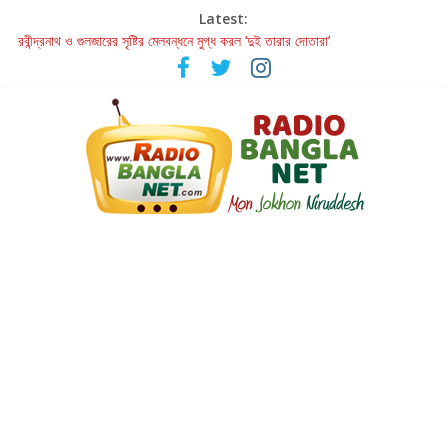
Latest:
রবীন্দ্রনাথ ও গুলজারের সৃষ্টির মেলবন্ধনে মুগ্ধ করল ‘দুই তারার দোতারা’
কলের গান থেকে রীলস্ — বাঙালির গান শোনার বিবর্তনের গল্প
জগন্নাথমঙ্গলম্ — বাংলায় প্রথমবার মঞ্চে এবার রথযাত্রার উদযাপন
Retribution: A Thought-Provoking Short Film That Challenges
Our Understanding of Justice
হাওয়া বদলের টলিউডে ‘তুমি এলে তাই’