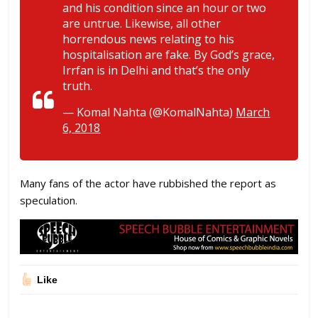
and his condition since an hour or two
are untrue. Likewise, all other
horrendous news relating to his
hospitalisation are fake. By God’s grace,
Irrfan is in Delhi and that’s the only
truth.
— Komal Nahta (@KomalNahta)
March
6, 2018
Many fans of the actor have rubbished the report as
speculation.
Like