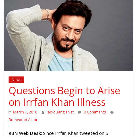
News
Questions Begin to Arise
on Irrfan Khan Illness
March 7, 2018
RadioBanglaNet
0 Comments
Bollywood Actor
RBN Web Desk
: Since Irrfan Khan tweeted on 5