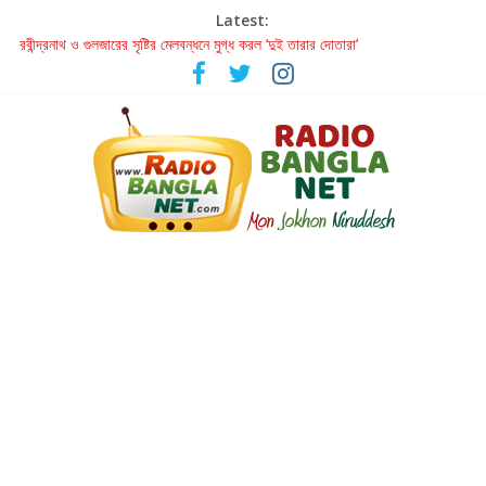
Latest:
রবীন্দ্রনাথ ও গুলজারের সৃষ্টির মেলবন্ধনে মুগ্ধ করল ‘দুই তারার দোতারা’
কলের গান থেকে রীলস্ — বাঙালির গান শোনার বিবর্তনের গল্প
জগন্নাথমঙ্গলম্ — বাংলায় প্রথমবার মঞ্চে এবার রথযাত্রার উদযাপন
Retribution: A Thought-Provoking Short Film That Challenges
Our Understanding of Justice
হাওয়া বদলের টলিউডে ‘তুমি এলে তাই’