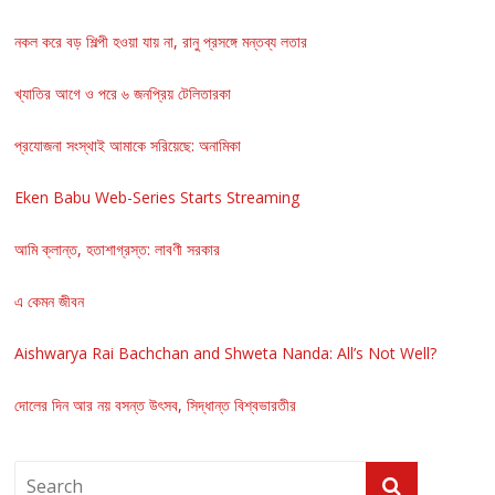
নকল করে বড় শিল্পী হওয়া যায় না, রানু প্রসঙ্গে মন্তব্য লতার
খ্যাতির আগে ও পরে ৬ জনপ্রিয় টেলিতারকা
প্রযোজনা সংস্থাই আমাকে সরিয়েছে: অনামিকা
Eken Babu Web-Series Starts Streaming
আমি ক্লান্ত, হতাশাগ্রস্ত: লাবণী সরকার
এ কেমন জীবন
Aishwarya Rai Bachchan and Shweta Nanda: All’s Not Well?
দোলের দিন আর নয় বসন্ত উৎসব, সিদ্ধান্ত বিশ্বভারতীর