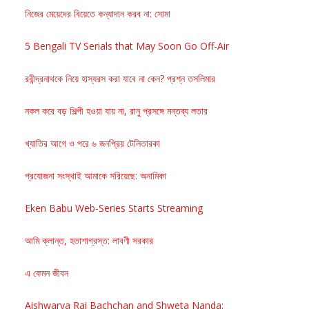
নিজের মেয়েদের বিয়েতে কন্যাদান করব না: সোমা
5 Bengali TV Serials that May Soon Go Off-Air
রবীন্দ্রনাথকে নিয়ে হাস্যরস করা যাবে না কেন? প্রশ্ন তসলিমার
নকল করে বড় শিল্পী হওয়া যায় না, রানু প্রসঙ্গে মন্তব্য লতার
খ্যাতির আগে ও পরে ৬ জনপ্রিয় টেলিতারকা
প্রযোজনা সংস্থাই আমাকে সরিয়েছে: অনামিকা
Eken Babu Web-Series Starts Streaming
আমি ক্লান্ত, হতাশাগ্রস্ত: লাবণী সরকার
এ কেমন জীবন
Aishwarya Rai Bachchan and Shweta Nanda: