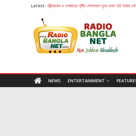
Latest:
রবীন্দ্রনাথ ও গুলজারের সৃষ্টির মেলবন্ধনে মুগ্ধ করল ‘দুই তারার দো
কলের গান থেকে রীলস্ — বাঙালির গান শোনার বিবর্তনের গল্প
জগন্নাথমঙ্গলম্ — বাংলায় প্রথমবার মঞ্চে এবার রথযাত্রার উদযা
Retribution: A Thought-Provoking Short Film 
হাওয়া বদলের টলিউডে ‘তুমি এলে তাই’
NEWS
ENTERTAINMENT
FEATURE