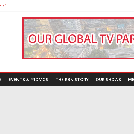
তারা’
পন
That Challenges Our Understanding of Justice
S
EVENTS & PROMOS
THE RBN STORY
OUR SHOWS
ME