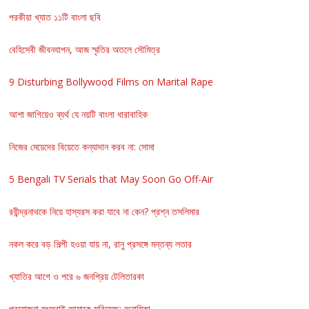
পরকীয়া খ্যাত ১১টি বাংলা ছবি
বেহিসেবী জীবনযাপন, আজ স্মৃতির অতলে সৌমিত্র
9 Disturbing Bollywood Films on Marital Rape
আশা জাগিয়েও ব্যর্থ যে নয়টি বাংলা ধারাবাহিক
নিজের মেয়েদের বিয়েতে কন্যাদান করব না: সোমা
5 Bengali TV Serials that May Soon Go Off-Air
রবীন্দ্রনাথকে নিয়ে হাস্যরস করা যাবে না কেন? প্রশ্ন তসলিমার
নকল করে বড় শিল্পী হওয়া যায় না, রানু প্রসঙ্গে মন্তব্য লতার
খ্যাতির আগে ও পরে ৬ জনপ্রিয় টেলিতারকা
প্রযোজনা সংস্থাই আমাকে সরিয়েছে: অনামিকা