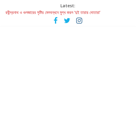
Latest:
রবীন্দ্রনাথ ও গুলজারের সৃষ্টির মেলবন্ধনে মুগ্ধ করল ‘দুই তারার দোতারা’
কলের গান থেকে রীলস্ — বাঙালির গান শোনার বিবর্তনের গল্প
জগন্নাথমঙ্গলম্ — বাংলায় প্রথমবার মঞ্চে এবার রথযাত্রার উদযাপন
Retribution: A Thought-Provoking Short Film That Challenges
Our Understanding of Justice
হাওয়া বদলের টলিউডে ‘তুমি এলে তাই’