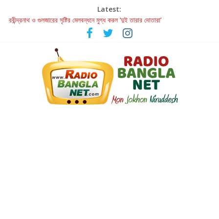
Latest:
রবীন্দ্রনাথ ও গুলজারের সৃষ্টির মেলবন্ধনে মুগ্ধ করল ‘দুই তারার দোতারা’
কলের গান থেকে রীলস্ — বাঙালির গান শোনার বিবর্তনের গল্প
জগন্নাথমঙ্গলম্ — বাংলায় প্রথমবার মঞ্চে এবার রথযাত্রার উদযাপন
Retribution: A Thought-Provoking Short Film That Challenges
Our Understanding of Justice
হাওয়া বদলের টলিউডে ‘তুমি এলে তাই’