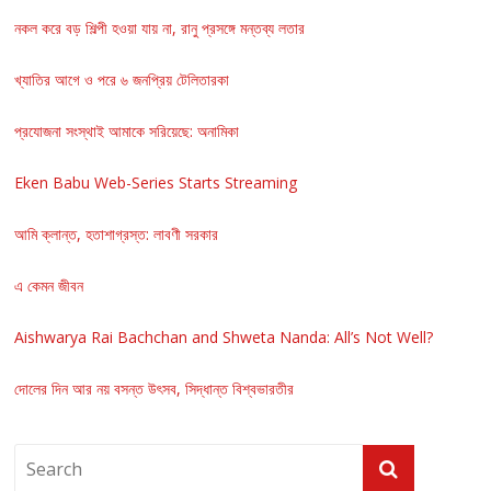
নকল করে বড় শিল্পী হওয়া যায় না, রানু প্রসঙ্গে মন্তব্য লতার
খ্যাতির আগে ও পরে ৬ জনপ্রিয় টেলিতারকা
প্রযোজনা সংস্থাই আমাকে সরিয়েছে: অনামিকা
Eken Babu Web-Series Starts Streaming
আমি ক্লান্ত, হতাশাগ্রস্ত: লাবণী সরকার
এ কেমন জীবন
Aishwarya Rai Bachchan and Shweta Nanda: All’s Not Well?
দোলের দিন আর নয় বসন্ত উৎসব, সিদ্ধান্ত বিশ্বভারতীর