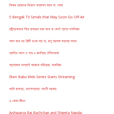
নিজের মেয়েদের বিয়েতে কন্যাদান করব না: সোমা
5 Bengali TV Serials that May Soon Go Off-Air
রবীন্দ্রনাথকে নিয়ে হাস্যরস করা যাবে না কেন? প্রশ্ন তসলিমার
নকল করে বড় শিল্পী হওয়া যায় না, রানু প্রসঙ্গে মন্তব্য লতার
খ্যাতির আগে ও পরে ৬ জনপ্রিয় টেলিতারকা
প্রযোজনা সংস্থাই আমাকে সরিয়েছে: অনামিকা
Eken Babu Web-Series Starts Streaming
আমি ক্লান্ত, হতাশাগ্রস্ত: লাবণী সরকার
এ কেমন জীবন
Aishwarya Rai Bachchan and Shweta Nanda: