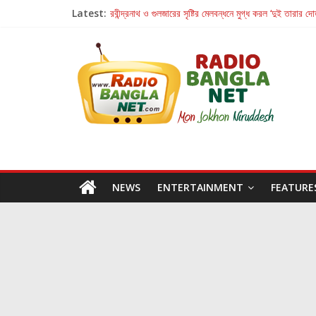
Latest:
রবীন্দ্রনাথ ও গুলজারের সৃষ্টির মেলবন্ধনে মুগ্ধ করল ‘দুই তারার দো
কলের গান থেকে রীলস্ — বাঙালির গান শোনার বিবর্তনের গল্প
জগন্নাথমঙ্গলম্ — বাংলায় প্রথমবার মঞ্চে এবার রথযাত্রার উদযা
Retribution: A Thought-Provoking Short Film 
হাওয়া বদলের টলিউডে ‘তুমি এলে তাই’
NEWS
ENTERTAINMENT
FEATURE