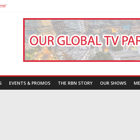
তারা’
পন
That Challenges Our Understanding of Justice
S
EVENTS & PROMOS
THE RBN STORY
OUR SHOWS
ME