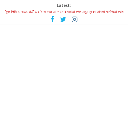
Latest:
‘ফুল পিসি ও এডওয়ার্ড’-এর ‘চলে যেও না’ গানে কলকাতা পেল নতুন সুরের তারকা অনস্মিতা ঘোষ
রবীন্দ্রনাথ ও গুলজারের সৃষ্টির মেলবন্ধনে মুগ্ধ করল ‘দুই তারার দোতারা’
কলের গান থেকে রীলস্ — বাঙালির গান শোনার বিবর্তনের গল্প
জগন্নাথমঙ্গলম্ — বাংলায় প্রথমবার মঞ্চে এবার রথযাত্রার উদযাপন
Retribution: A Thought-Provoking Short Film That Challenges
Our Understanding of Justice