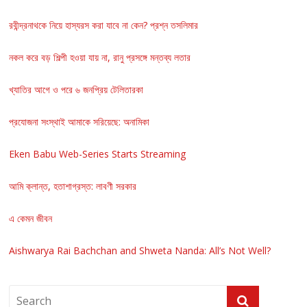
রবীন্দ্রনাথকে নিয়ে হাস্যরস করা যাবে না কেন? প্রশ্ন তসলিমার
নকল করে বড় শিল্পী হওয়া যায় না, রানু প্রসঙ্গে মন্তব্য লতার
খ্যাতির আগে ও পরে ৬ জনপ্রিয় টেলিতারকা
প্রযোজনা সংস্থাই আমাকে সরিয়েছে: অনামিকা
Eken Babu Web-Series Starts Streaming
আমি ক্লান্ত, হতাশাগ্রস্ত: লাবণী সরকার
এ কেমন জীবন
Aishwarya Rai Bachchan and Shweta Nanda: All’s Not Well?