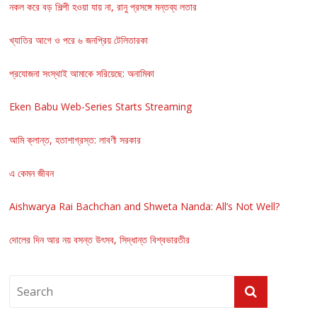
নকল করে বড় শিল্পী হওয়া যায় না, রানু প্রসঙ্গে মন্তব্য লতার
খ্যাতির আগে ও পরে ৬ জনপ্রিয় টেলিতারকা
প্রযোজনা সংস্থাই আমাকে সরিয়েছে: অনামিকা
Eken Babu Web-Series Starts Streaming
আমি ক্লান্ত, হতাশাগ্রস্ত: লাবণী সরকার
এ কেমন জীবন
Aishwarya Rai Bachchan and Shweta Nanda: All’s Not Well?
দোলের দিন আর নয় বসন্ত উৎসব, সিদ্ধান্ত বিশ্বভারতীর