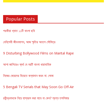
Popular Posts
পরকীয়া খ্যাত ১১টি বাংলা ছবি
বেহিসেবী জীবনযাপন, আজ স্মৃতির অতলে সৌমিত্র
9 Disturbing Bollywood Films on Marital Rape
আশা জাগিয়েও ব্যর্থ যে নয়টি বাংলা ধারাবাহিক
নিজের মেয়েদের বিয়েতে কন্যাদান করব না: সোমা
5 Bengali TV Serials that May Soon Go Off-Air
রবীন্দ্রনাথকে নিয়ে হাস্যরস করা যাবে না কেন? প্রশ্ন তসলিমার