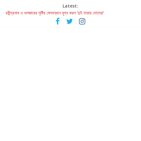
Latest:
রবীন্দ্রনাথ ও গুলজারের সৃষ্টির মেলবন্ধনে মুগ্ধ করল ‘দুই তারার দোতারা’
কলের গান থেকে রীলস্ — বাঙালির গান শোনার বিবর্তনের গল্প
জগন্নাথমঙ্গলম্ — বাংলায় প্রথমবার মঞ্চে এবার রথযাত্রার উদযাপন
Retribution: A Thought-Provoking Short Film That Challenges
Our Understanding of Justice
হাওয়া বদলের টলিউডে ‘তুমি এলে তাই’