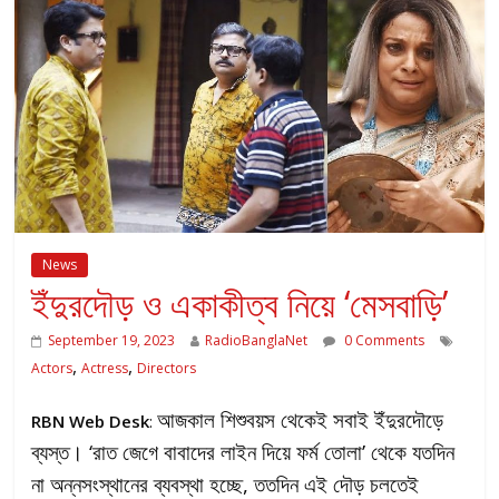
News
ইঁদুরদৌড় ও একাকীত্ব নিয়ে ‘মেসবাড়ি’
September 19, 2023
RadioBanglaNet
0 Comments
,
,
Actors
Actress
Directors
আজকাল শিশুবয়স থেকেই সবাই ইঁদুরদৌড়ে
RBN Web Desk
:
ব্যস্ত। ‘রাত জেগে বাবাদের লাইন দিয়ে ফর্ম তোলা’ থেকে যতদিন
না অন্নসংস্থানের ব্যবস্থা হচ্ছে, ততদিন এই দৌড় চলতেই