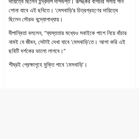
দায়িত্বে ছিলেন ইন্দ্রদীপ দাশগুপ্ত। রূপঙ্কর বাগচীর গলায় গান
শোনা যাবে এই ছবিতে। ‘মেসবাড়ি’র চিত্রগ্রহণের দায়িত্বে
ছিলেন সৌরভ বন্দ্যোপাধ্যায়।
দীপান্বিতা বললেন, “ব্যস্ততার মধ্যেও সবাইকে পাশে নিয়ে বাঁচার
নামই যে জীবন, সেটাই দেখা যাবে ‘মেসবাড়ি’তে। আশা করি এই
ছবিটি দর্শকের ভালো লাগবে।”
শীঘ্রই প্রেক্ষাগৃহে মুক্তি পাবে ‘মেসবাড়ি’।