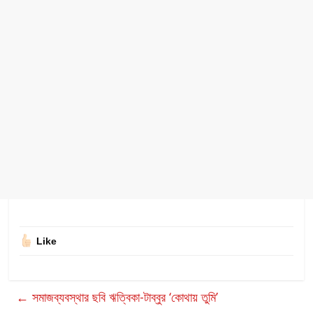
Like
←
সমাজব্যবস্থার ছবি ঋত্বিকা-টাব্বুর ‘কোথায় তুমি’