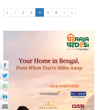
«
‹
2
3
4
5
6
›
»