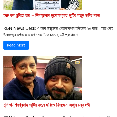
শুরু হল নন্দিতা রায় – শিবপ্রসাদ মুখোপাধ্যায় জুটির নতুন ছবির কাজ
RBN News Desk: এ বছর উইন্ডোজ প্রোডাকশন হাউজের ২৫ বছর। আর সেই
উপলক্ষ্যে দর্শককে দারুণ চমক দিতে চলেছে এই প্রযোজনা ...
Read More
নন্দিতা-শিবপ্রসাদ জুটির নতুন ছবিতে ফিরছেন অর্জুন চক্রবর্তী