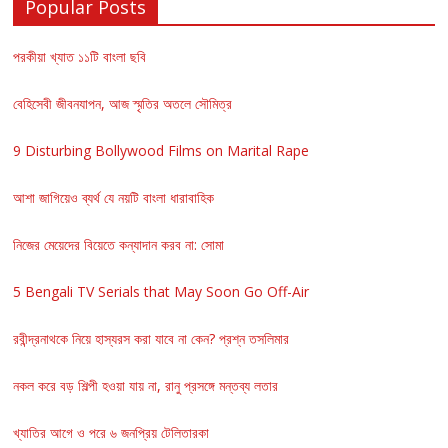
Popular Posts
পরকীয়া খ্যাত ১১টি বাংলা ছবি
বেহিসেবী জীবনযাপন, আজ স্মৃতির অতলে সৌমিত্র
9 Disturbing Bollywood Films on Marital Rape
আশা জাগিয়েও ব্যর্থ যে নয়টি বাংলা ধারাবাহিক
নিজের মেয়েদের বিয়েতে কন্যাদান করব না: সোমা
5 Bengali TV Serials that May Soon Go Off-Air
রবীন্দ্রনাথকে নিয়ে হাস্যরস করা যাবে না কেন? প্রশ্ন তসলিমার
নকল করে বড় শিল্পী হওয়া যায় না, রানু প্রসঙ্গে মন্তব্য লতার
খ্যাতির আগে ও পরে ৬ জনপ্রিয় টেলিতারকা