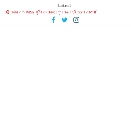
Latest:
রবীন্দ্রনাথ ও গুলজারের সৃষ্টির মেলবন্ধনে মুগ্ধ করল ‘দুই তারার দোতারা’
কলের গান থেকে রীলস্ — বাঙালির গান শোনার বিবর্তনের গল্প
জগন্নাথমঙ্গলম্ — বাংলায় প্রথমবার মঞ্চে এবার রথযাত্রার উদযাপন
Retribution: A Thought-Provoking Short Film That Challenges
Our Understanding of Justice
হাওয়া বদলের টলিউডে ‘তুমি এলে তাই’