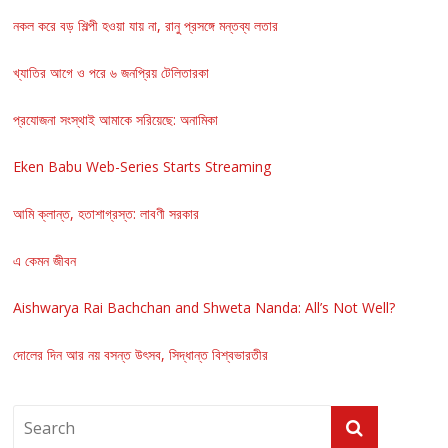
নকল করে বড় শিল্পী হওয়া যায় না, রানু প্রসঙ্গে মন্তব্য লতার
খ্যাতির আগে ও পরে ৬ জনপ্রিয় টেলিতারকা
প্রযোজনা সংস্থাই আমাকে সরিয়েছে: অনামিকা
Eken Babu Web-Series Starts Streaming
আমি ক্লান্ত, হতাশাগ্রস্ত: লাবণী সরকার
এ কেমন জীবন
Aishwarya Rai Bachchan and Shweta Nanda: All’s Not Well?
দোলের দিন আর নয় বসন্ত উৎসব, সিদ্ধান্ত বিশ্বভারতীর