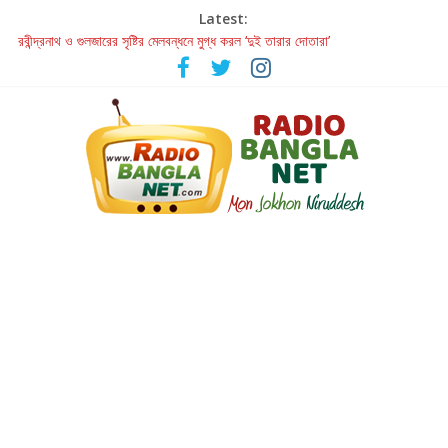
Latest:
রবীন্দ্রনাথ ও গুলজারের সৃষ্টির মেলবন্ধনে মুগ্ধ করল ‘দুই তারার দোতারা’
কলের গান থেকে রীলস্ — বাঙালির গান শোনার বিবর্তনের গল্প
জগন্নাথমঙ্গলম্ — বাংলায় প্রথমবার মঞ্চে এবার রথযাত্রার উদযাপন
Retribution: A Thought-Provoking Short Film That Challenges
Our Understanding of Justice
হাওয়া বদলের টলিউডে ‘তুমি এলে তাই’