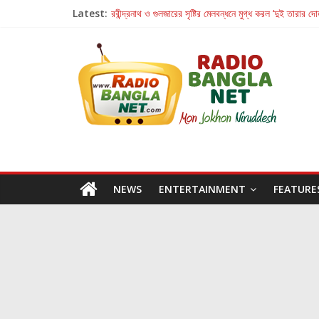
Latest:
রবীন্দ্রনাথ ও গুলজারের সৃষ্টির মেলবন্ধনে মুগ্ধ করল ‘দুই তারার দো
কলের গান থেকে রীলস্ — বাঙালির গান শোনার বিবর্তনের গল্প
জগন্নাথমঙ্গলম্ — বাংলায় প্রথমবার মঞ্চে এবার রথযাত্রার উদযা
Retribution: A Thought-Provoking Short Film 
হাওয়া বদলের টলিউডে ‘তুমি এলে তাই’
NEWS
ENTERTAINMENT
FEATURE