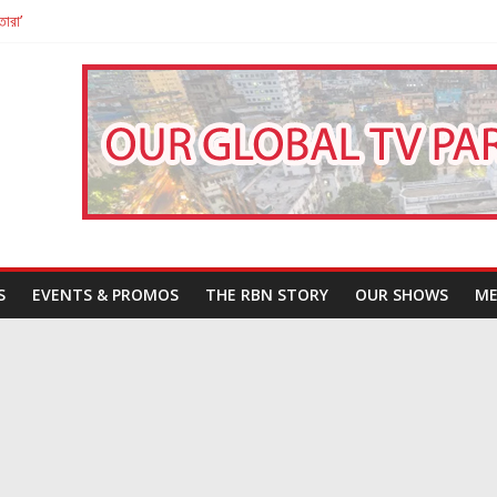
তারা’
পন
That Challenges Our Understanding of Justice
S
EVENTS & PROMOS
THE RBN STORY
OUR SHOWS
ME