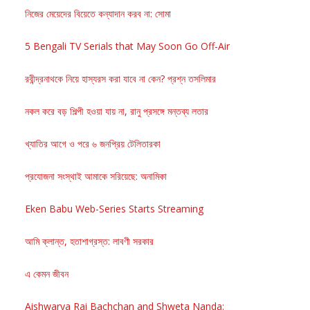
নিজের মেয়েদের বিয়েতে কন্যাদান করব না: সোমা
5 Bengali TV Serials that May Soon Go Off-Air
রবীন্দ্রনাথকে নিয়ে হাস্যরস করা যাবে না কেন? প্রশ্ন তসলিমার
নকল করে বড় শিল্পী হওয়া যায় না, রানু প্রসঙ্গে মন্তব্য লতার
খ্যাতির আগে ও পরে ৬ জনপ্রিয় টেলিতারকা
প্রযোজনা সংস্থাই আমাকে সরিয়েছে: অনামিকা
Eken Babu Web-Series Starts Streaming
আমি ক্লান্ত, হতাশাগ্রস্ত: লাবণী সরকার
এ কেমন জীবন
Aishwarya Rai Bachchan and Shweta Nanda: