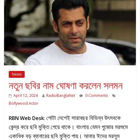
News
নতুন ছবির নাম ঘোষণা করলেন সলমন
April 12, 2024
RadioBanglaNet
0 Comments
Bollywood Actor
গোটা দেশেই সারাবছর বিভিন্ন উৎসবকে
RBN Web Desk
:
কেন্দ্র করে ছবি মুক্তি পেয়ে থাকে। বাংলায় যেমন পুজোর মরশুমে
একাধিক বড় ব্যানারের ছবি মুক্তি পায়। আবার ঈদের মরসুম