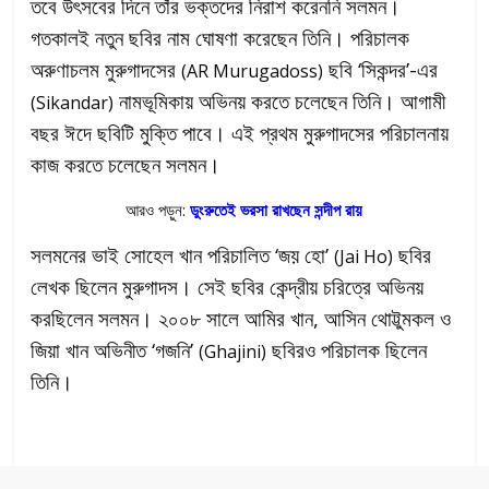
তবে উৎসবের দিনে তাঁর ভক্তদের নিরাশ করেননি সলমন।
গতকালই নতুন ছবির নাম ঘোষণা করেছেন তিনি। পরিচালক
অরুণাচলম মুরুগাদসের
ছবি ‘সিকন্দর’-এর
(AR Murugadoss)
নামভূমিকায় অভিনয় করতে চলেছেন তিনি। আগামী
(Sikandar)
বছর ঈদে ছবিটি মুক্তি পাবে। এই প্রথম মুরুগাদসের পরিচালনায়
কাজ করতে চলেছেন সলমন।
আরও পড়ুন:
ডুংরুতেই ভরসা রাখছেন সন্দীপ রায়
সলমনের ভাই সোহেল খান পরিচালিত ‘জয় হো’
ছবির
(Jai Ho)
লেখক ছিলেন মুরুগাদস। সেই ছবির কেন্দ্রীয় চরিত্রে অভিনয়
করছিলেন সলমন। ২০০৮ সালে আমির খান, আসিন থোট্টুমকল ও
জিয়া খান অভিনীত ‘গজনি’
ছবিরও পরিচালক ছিলেন
(Ghajini)
তিনি।