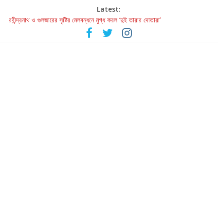
Latest:
রবীন্দ্রনাথ ও গুলজারের সৃষ্টির মেলবন্ধনে মুগ্ধ করল ‘দুই তারার দোতারা’
কলের গান থেকে রীলস্ — বাঙালির গান শোনার বিবর্তনের গল্প
জগন্নাথমঙ্গলম্ — বাংলায় প্রথমবার মঞ্চে এবার রথযাত্রার উদযাপন
Retribution: A Thought-Provoking Short Film That Challenges
Our Understanding of Justice
হাওয়া বদলের টলিউডে ‘তুমি এলে তাই’