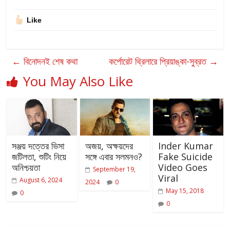
Like
←
বিনোদনই শেষ কথা
কর্পোরেট থ্রিলারে প্রিয়াঙ্কা-সুব্রত
→
You May Also Like
সঞ্জয় দত্তের ভিসা
অজয়, অক্ষয়দের
Inder Kumar
জটিলতা, শুটিং নিয়ে
সঙ্গে এবার সলমনও?
Fake Suicide
অনিশ্চয়তা
Video Goes
September 19,
Viral
August 6, 2024
2024
0
May 15, 2018
0
0