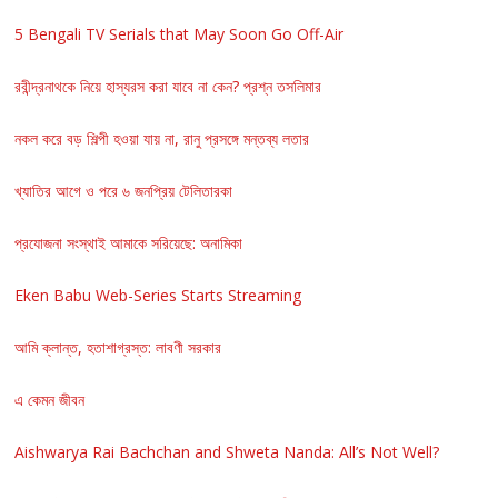
5 Bengali TV Serials that May Soon Go Off-Air
রবীন্দ্রনাথকে নিয়ে হাস্যরস করা যাবে না কেন? প্রশ্ন তসলিমার
নকল করে বড় শিল্পী হওয়া যায় না, রানু প্রসঙ্গে মন্তব্য লতার
খ্যাতির আগে ও পরে ৬ জনপ্রিয় টেলিতারকা
প্রযোজনা সংস্থাই আমাকে সরিয়েছে: অনামিকা
Eken Babu Web-Series Starts Streaming
আমি ক্লান্ত, হতাশাগ্রস্ত: লাবণী সরকার
এ কেমন জীবন
Aishwarya Rai Bachchan and Shweta Nanda: All’s Not Well?