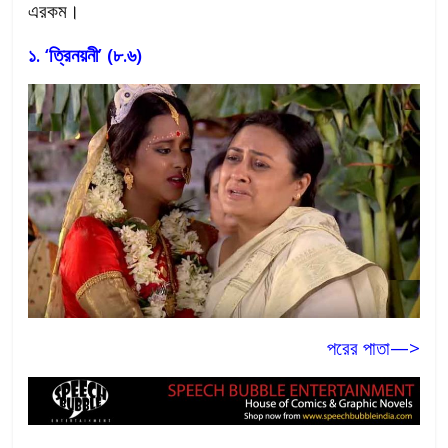
এরকম।
১. ‘ত্রিনয়নী’ (৮.৬)
পরের পাতা—>