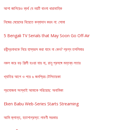
আশা জাগিয়েও ব্যর্থ যে নয়টি বাংলা ধারাবাহিক
নিজের মেয়েদের বিয়েতে কন্যাদান করব না: সোমা
5 Bengali TV Serials that May Soon Go Off-Air
রবীন্দ্রনাথকে নিয়ে হাস্যরস করা যাবে না কেন? প্রশ্ন তসলিমার
নকল করে বড় শিল্পী হওয়া যায় না, রানু প্রসঙ্গে মন্তব্য লতার
খ্যাতির আগে ও পরে ৬ জনপ্রিয় টেলিতারকা
প্রযোজনা সংস্থাই আমাকে সরিয়েছে: অনামিকা
Eken Babu Web-Series Starts Streaming
আমি ক্লান্ত, হতাশাগ্রস্ত: লাবণী সরকার