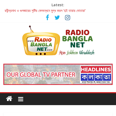
Latest:
রবীন্দ্রনাথ ও গুলজারের সৃষ্টির মেলবন্ধনে মুগ্ধ করল ‘দুই তারার দোতারা’
কলের গান থেকে রীলস্ — বাঙালির গান শোনার বিবর্তনের গল্প
জগন্নাথমঙ্গলম্ — বাংলায় প্রথমবার মঞ্চে এবার রথযাত্রার উদযাপন
Retribution: A Thought-Provoking Short Film That Challenges
Our Understanding of Justice
হাওয়া বদলের টলিউডে ‘তুমি এলে তাই’