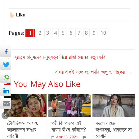
Like
Pages:
1
2
3
4
5
6
7
8
9
10
←
ব্রাত্য মানুষদের মনুষ্যত্ব নিয়ে রাজা সেনের নতুন ছবি
এবার একই সঙ্গে বড় পর্দায় অপু ও শঙ্কর
→
You May Also Like
টেলিভিশনে আসছে
পরী কি পারবে এই
বদলে যাচ্ছে
অচলায়তন ভাঙার
মায়ার বাঁধন কাটাতে?
জগদম্বা, থাকছেন না
কাহিনী
রোশনি
April 3, 2021