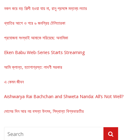
নকল করে বড় শিল্পী হওয়া যায় না, রানু প্রসঙ্গে মন্তব্য লতার
খ্যাতির আগে ও পরে ৬ জনপ্রিয় টেলিতারকা
প্রযোজনা সংস্থাই আমাকে সরিয়েছে: অনামিকা
Eken Babu Web-Series Starts Streaming
আমি ক্লান্ত, হতাশাগ্রস্ত: লাবণী সরকার
এ কেমন জীবন
Aishwarya Rai Bachchan and Shweta Nanda: All’s Not Well?
দোলের দিন আর নয় বসন্ত উৎসব, সিদ্ধান্ত বিশ্বভারতীর