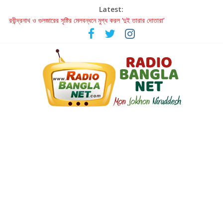
Latest:
রবীন্দ্রনাথ ও গুলজারের সৃষ্টির মেলবন্ধনে মুগ্ধ করল ‘দুই তারার দোতারা’
কলের গান থেকে রীলস্ — বাঙালির গান শোনার বিবর্তনের গল্প
জগন্নাথমঙ্গলম্ — বাংলায় প্রথমবার মঞ্চে এবার রথযাত্রার উদযাপন
Retribution: A Thought-Provoking Short Film That Challenges
Our Understanding of Justice
হাওয়া বদলের টলিউডে ‘তুমি এলে তাই’