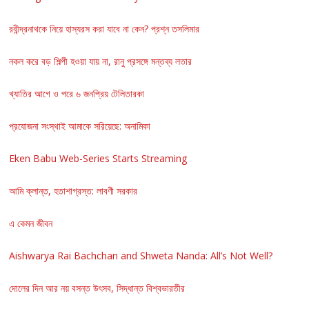
রবীন্দ্রনাথকে নিয়ে হাস্যরস করা যাবে না কেন? প্রশ্ন তসলিমার
নকল করে বড় শিল্পী হওয়া যায় না, রানু প্রসঙ্গে মন্তব্য লতার
খ্যাতির আগে ও পরে ৬ জনপ্রিয় টেলিতারকা
প্রযোজনা সংস্থাই আমাকে সরিয়েছে: অনামিকা
Eken Babu Web-Series Starts Streaming
আমি ক্লান্ত, হতাশাগ্রস্ত: লাবণী সরকার
এ কেমন জীবন
Aishwarya Rai Bachchan and Shweta Nanda: All’s Not Well?
দোলের দিন আর নয় বসন্ত উৎসব, সিদ্ধান্ত বিশ্বভারতীর