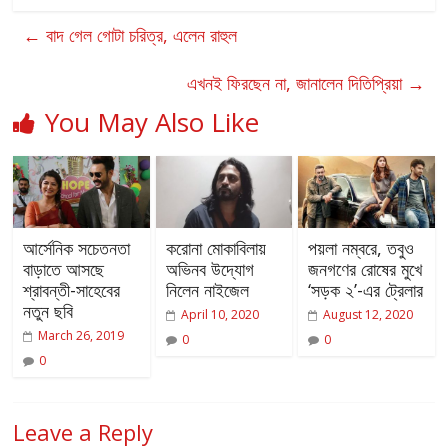
←
বাদ গেল গোটা চরিত্র, এলেন রাহুল
এখনই ফিরছেন না, জানালেন দিতিপ্রিয়া
→
You May Also Like
আর্সেনিক সচেতনতা
করোনা মোকাবিলায়
পয়লা নম্বরে, তবুও
বাড়াতে আসছে
অভিনব উদ্যোগ
জনগণের রোষের মুখে
শ্রাবন্তী-সাহেবের
নিলেন নাইজেল
‘সড়ক ২’-এর ট্রেলার
নতুন ছবি
April 10, 2020
August 12, 2020
March 26, 2019
0
0
0
Leave a Reply