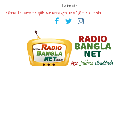
Latest:
রবীন্দ্রনাথ ও গুলজারের সৃষ্টির মেলবন্ধনে মুগ্ধ করল ‘দুই তারার দোতারা’
কলের গান থেকে রীলস্ — বাঙালির গান শোনার বিবর্তনের গল্প
জগন্নাথমঙ্গলম্ — বাংলায় প্রথমবার মঞ্চে এবার রথযাত্রার উদযাপন
Retribution: A Thought-Provoking Short Film That Challenges
Our Understanding of Justice
হাওয়া বদলের টলিউডে ‘তুমি এলে তাই’