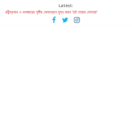
Latest:
রবীন্দ্রনাথ ও গুলজারের সৃষ্টির মেলবন্ধনে মুগ্ধ করল ‘দুই তারার দোতারা’
কলের গান থেকে রীলস্ — বাঙালির গান শোনার বিবর্তনের গল্প
জগন্নাথমঙ্গলম্ — বাংলায় প্রথমবার মঞ্চে এবার রথযাত্রার উদযাপন
Retribution: A Thought-Provoking Short Film That Challenges
Our Understanding of Justice
হাওয়া বদলের টলিউডে ‘তুমি এলে তাই’