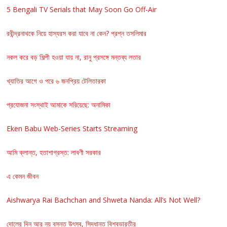
5 Bengali TV Serials that May Soon Go Off-Air
রবীন্দ্রনাথকে নিয়ে হাস্যরস করা যাবে না কেন? প্রশ্ন তসলিমার
নকল করে বড় শিল্পী হওয়া যায় না, রানু প্রসঙ্গে মন্তব্য লতার
খ্যাতির আগে ও পরে ৬ জনপ্রিয় টেলিতারকা
প্রযোজনা সংস্থাই আমাকে সরিয়েছে: অনামিকা
Eken Babu Web-Series Starts Streaming
আমি ক্লান্ত, হতাশাগ্রস্ত: লাবণী সরকার
এ কেমন জীবন
Aishwarya Rai Bachchan and Shweta Nanda: All’s Not Well?
দোলের দিন আর নয় বসন্ত উৎসব, সিদ্ধান্ত বিশ্বভারতীর