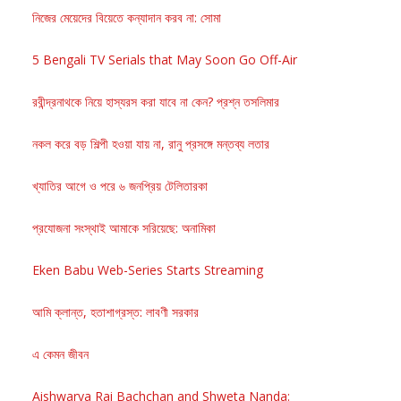
নিজের মেয়েদের বিয়েতে কন্যাদান করব না: সোমা
5 Bengali TV Serials that May Soon Go Off-Air
রবীন্দ্রনাথকে নিয়ে হাস্যরস করা যাবে না কেন? প্রশ্ন তসলিমার
নকল করে বড় শিল্পী হওয়া যায় না, রানু প্রসঙ্গে মন্তব্য লতার
খ্যাতির আগে ও পরে ৬ জনপ্রিয় টেলিতারকা
প্রযোজনা সংস্থাই আমাকে সরিয়েছে: অনামিকা
Eken Babu Web-Series Starts Streaming
আমি ক্লান্ত, হতাশাগ্রস্ত: লাবণী সরকার
এ কেমন জীবন
Aishwarya Rai Bachchan and Shweta Nanda: