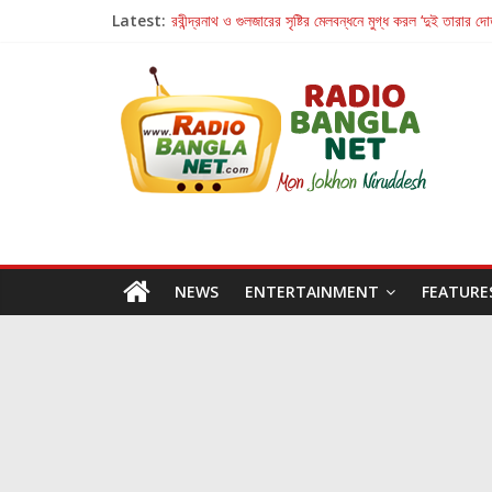
Latest:
রবীন্দ্রনাথ ও গুলজারের সৃষ্টির মেলবন্ধনে মুগ্ধ করল ‘দুই তারার দো
কলের গান থেকে রীলস্ — বাঙালির গান শোনার বিবর্তনের গল্প
জগন্নাথমঙ্গলম্ — বাংলায় প্রথমবার মঞ্চে এবার রথযাত্রার উদযা
Retribution: A Thought-Provoking Short Film 
হাওয়া বদলের টলিউডে ‘তুমি এলে তাই’
NEWS
ENTERTAINMENT
FEATURE