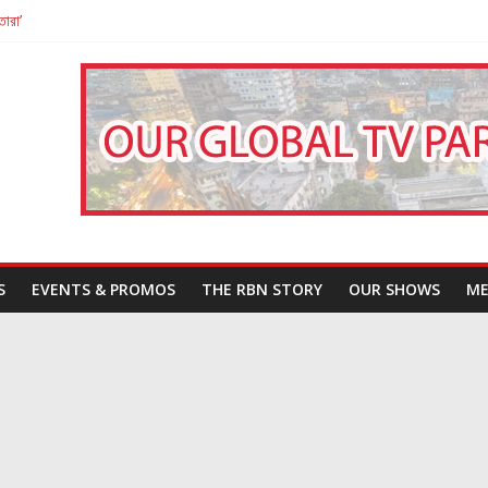
তারা’
পন
That Challenges Our Understanding of Justice
S
EVENTS & PROMOS
THE RBN STORY
OUR SHOWS
ME