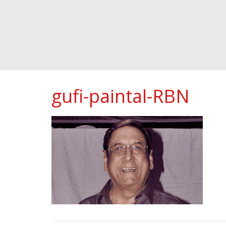
gufi-paintal-RBN