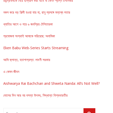
রবীন্দ্রনাথকে নিয়ে হাস্যরস করা যাবে না কেন? প্রশ্ন তসলিমার
নকল করে বড় শিল্পী হওয়া যায় না, রানু প্রসঙ্গে মন্তব্য লতার
খ্যাতির আগে ও পরে ৬ জনপ্রিয় টেলিতারকা
প্রযোজনা সংস্থাই আমাকে সরিয়েছে: অনামিকা
Eken Babu Web-Series Starts Streaming
আমি ক্লান্ত, হতাশাগ্রস্ত: লাবণী সরকার
এ কেমন জীবন
Aishwarya Rai Bachchan and Shweta Nanda: All’s Not Well?
দোলের দিন আর নয় বসন্ত উৎসব, সিদ্ধান্ত বিশ্বভারতীর