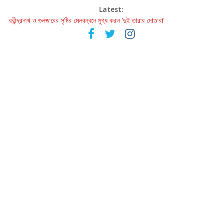
Latest:
রবীন্দ্রনাথ ও গুলজারের সৃষ্টির মেলবন্ধনে মুগ্ধ করল ‘দুই তারার দোতারা’
কলের গান থেকে রীলস্ — বাঙালির গান শোনার বিবর্তনের গল্প
জগন্নাথমঙ্গলম্ — বাংলায় প্রথমবার মঞ্চে এবার রথযাত্রার উদযাপন
Retribution: A Thought-Provoking Short Film That Challenges
Our Understanding of Justice
হাওয়া বদলের টলিউডে ‘তুমি এলে তাই’